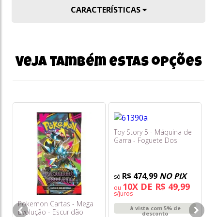
CARACTERÍSTICAS
Veja também estas opções
Toy Story 5 - Máquina de
Po
Garra - Foguete Dos
Ev
Aliens - Toyng
Ab
Qu
R$ 474,99
NO PIX
10X DE R$ 49,99
ou
s/juros
Pokemon Cartas - Mega
à vista com 5% de
Evolução - Escuridão
desconto