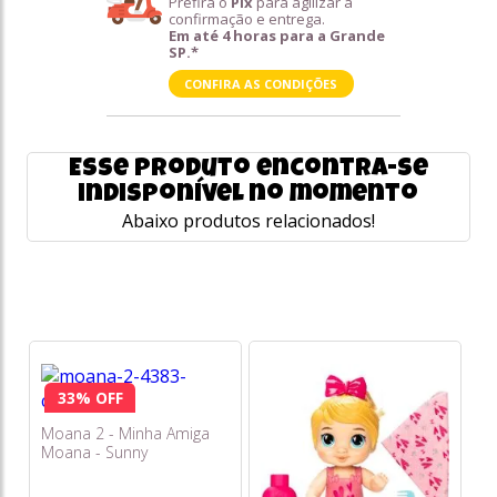
Prefira o
Pix
para agilizar a
confirmação e entrega.
Em até 4 horas para a Grande
SP.*
CONFIRA AS CONDIÇÕES
Esse produto encontra-se
indisponível no momento
Abaixo produtos relacionados!
33% OFF
Moana 2 - Minha Amiga
Moana - Sunny