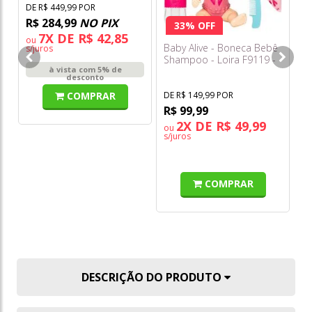
DE R$ 449,99 POR
R$ 284,99
NO PIX
33% OFF
7X DE R$ 42,85
ou
Baby Alive - Boneca Bebê
Mi
s/juros
Shampoo - Loira F9119 -
Zo
à vista com 5% de
Hasbro
desconto
COMPRAR
DE R$ 149,99 POR
DE
R$ 99,99
R
2X DE R$ 49,99
ou
o
s/juros
s/
COMPRAR
DESCRIÇÃO DO PRODUTO