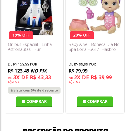
19% OFF
20% OFF
Ônibus Espacial - Linha
Baby Alive - Boneca Dia No
Astronautas - Fun
Spa Loira F5617- Hasbro
DE R$ 159,99 POR
DE R$ 99,99 POR
R$ 123,49
NO PIX
R$ 79,99
3X DE R$ 43,33
2X DE R$ 39,99
ou
ou
s/juros
s/juros
à vista com 5% de desconto
COMPRAR
COMPRAR