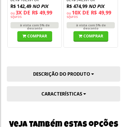
R$ 142,49
NO PIX
R$ 474,99
NO PIX
R
3X DE R$ 49,99
10X DE R$ 49,99
ou
ou
o
s/juros
s/juros
s/
à vista com 5% de
à vista com 5% de
desconto
desconto
COMPRAR
COMPRAR
DESCRIÇÃO DO PRODUTO
CARACTERÍSTICAS
Veja também estas opções