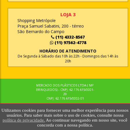
LOJA 3
Shopping Metrópole
Praça Samuel Sabatini, 200 - térreo
São Bernardo do Campo
(11) 4332-8567
(11) 97562-4778
HORÁRIO DE ATENDIMENTO
De Segunda à Sábado das 10h às 22h - Domingos das 14h às
20h
MERCADO DOS PLÁSTICOS LTDA ( MP
BRINQUEDOS) - CNPJ: 62.176.615/0001-
20
CNPJ: 62.176.615/0002-01
Utilizamos cookies para fornecer uma melhor experiência para nossos
© MPBRINQUEDOS. TODOS OS DIREITOS RESERVADOS. MKTNOW
usuários. Para saber mais sobre o uso de cookies, consulte nossa
política de privacidade.
Ao continuar navegando em nosso site, você
concorda com a nossa política.