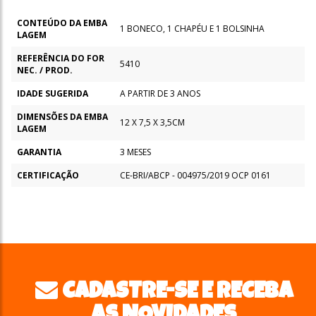
CONTEÚDO DA EMBA
1 BONECO, 1 CHAPÉU E 1 BOLSINHA
LAGEM
REFERÊNCIA DO FOR
5410
NEC. / PROD.
IDADE SUGERIDA
A PARTIR DE 3 ANOS
DIMENSÕES DA EMBA
12 X 7,5 X 3,5CM
LAGEM
GARANTIA
3 MESES
CERTIFICAÇÃO
CE-BRI/ABCP - 004975/2019 OCP 0161
CADASTRE-SE E RECEBA