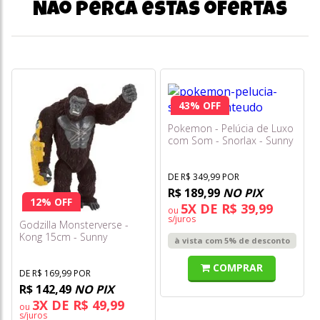
Não perca estas ofertas
43% OFF
Pokemon - Pelúcia de Luxo
com Som - Snorlax - Sunny
DE R$ 349,99 POR
R$ 189,99
NO PIX
12% OFF
5X DE R$ 39,99
ou
s/juros
Godzilla Monsterverse -
Kong 15cm - Sunny
à vista com 5% de desconto
COMPRAR
DE R$ 169,99 POR
R$ 142,49
NO PIX
3X DE R$ 49,99
ou
s/juros