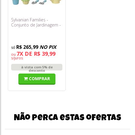
Sylvanian Families -
Conjunto de Jardinagem -
Irmã & Irmão Coelhos
Floral
R$ 265,99
NO PIX
7X DE R$ 39,99
ou
s/juros
à vista com 5% de
desconto
COMPRAR
Não perca estas ofertas