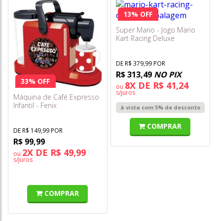
13% OFF
Super Mario - Jogo Mario
Kart Racing Deluxe
DE R$ 379,99 POR
R$ 313,49
NO PIX
33% OFF
8X DE R$ 41,24
ou
s/juros
Máquina de Café Expresso
Infantil - Fenix
à vista com 5% de desconto
COMPRAR
DE R$ 149,99 POR
R$ 99,99
2X DE R$ 49,99
ou
s/juros
COMPRAR