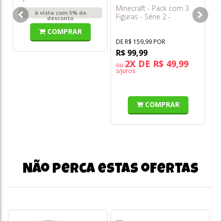
Minecraft - Pack com 3
Fu
à vista com 5% de
Figuras - Série 2 -
Fu
desconto
Multikids
#
COMPRAR
DE R$ 159,99 POR
R$ 99,99
2X DE R$ 49,99
ou
o
s/juros
s/
COMPRAR
Não perca estas ofertas