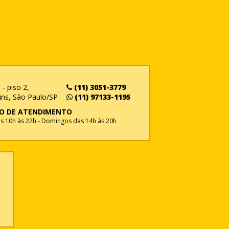
- piso 2,
(11) 3051-3779
ins, São Paulo/SP
(11) 97133-1195
O DE ATENDIMENTO
 10h às 22h - Domingos das 14h às 20h