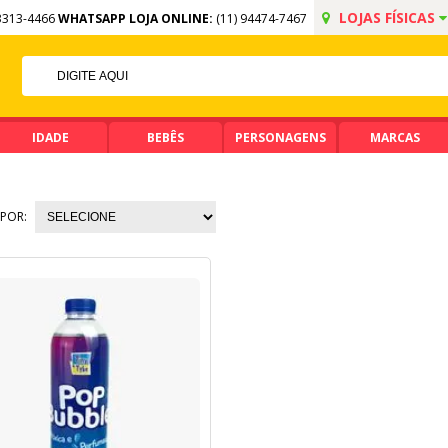
LOJAS FÍSICAS
3313-4466
WHATSAPP LOJA ONLINE:
(11) 94474-7467
5% OFF NO PIX
PIX ACIMA DE R$ 99,90
IDADE
BEBÊS
PERSONAGENS
MARCAS
POR: