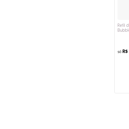
Refil
Bubble
R$