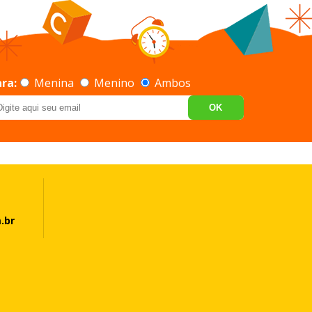
ra:
Menina
Menino
Ambos
OK
.br