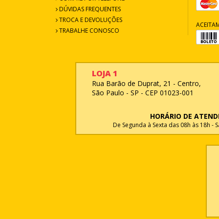
DÚVIDAS FREQUENTES
TROCA E DEVOLUÇÕES
ACEITA
TRABALHE CONOSCO
LOJA 1
Rua Barão de Duprat, 21 - Centro,
São Paulo - SP - CEP 01023-001
HORÁRIO DE ATEN
De Segunda à Sexta das 08h às 18h - 