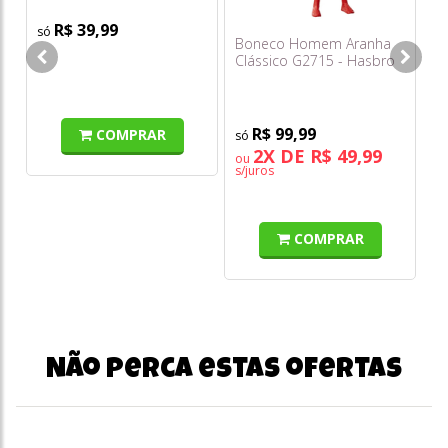
R$ 39,99
Boneco Homem Aranha
To
Clássico G2715 - Hasbro
Br
To
R$ 99,99
COMPRAR
2X DE R$ 49,99
ou
s/juros
COMPRAR
Não perca estas ofertas