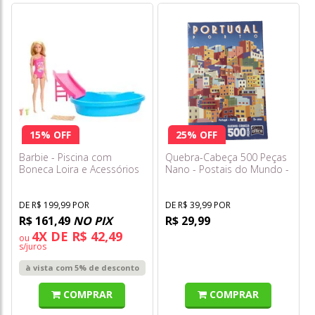
15% OFF
25% OFF
Barbie - Piscina com
Quebra-Cabeça 500 Peças
Boneca Loira e Acessórios
Nano - Postais do Mundo -
Hrj74
Portugal - Porto - Toyster
DE R$ 199,99 POR
DE R$ 39,99 POR
R$ 161,49
NO PIX
R$ 29,99
4X DE R$ 42,49
ou
s/juros
à vista com 5% de desconto
COMPRAR
COMPRAR