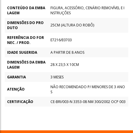
CONTEÚDO DA EMBA
FIGURA, ACESSÓRIO, CENÁRIO REMOVÍVEL E I
LAGEM
NSTRUÇÕES
DIMENSÕES DO PRO
25CM (ALTURA DO ROBÔ)
DUTO
REFERÊNCIA DO FOR
E7216/E0703
NEC. / PROD.
IDADE SUGERIDA
A PARTIR DE 8 ANOS
DIMENSÕES DA EMBA
28 X 23,5 X 10CM
LAGEM
GARANTIA
3 MESES
NÃO RECOMENDADO P/ MENORES DE 3 ANO
ATENÇÃO
S
CERTIFICAÇÃO
CE-BRI/003-N 3353-08 NM 300/2002 OCP 003