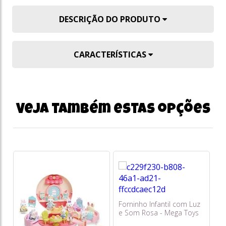
DESCRIÇÃO DO PRODUTO
CARACTERÍSTICAS
Veja também estas opções
Forninho Infantil com Luz
Co
e Som Rosa - Mega Toys
Z