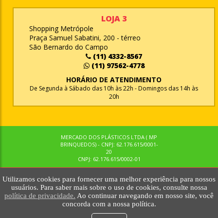
LOJA 3
Shopping Metrópole
Praça Samuel Sabatini, 200 - térreo
São Bernardo do Campo
(11) 4332-8567
(11) 97562-4778
HORÁRIO DE ATENDIMENTO
De Segunda à Sábado das 10h às 22h - Domingos das 14h às
20h
MERCADO DOS PLÁSTICOS LTDA ( MP
BRINQUEDOS) - CNPJ: 62.176.615/0001-
20
CNPJ: 62.176.615/0002-01
Utilizamos cookies para fornecer uma melhor experiência para nossos
© MPBRINQUEDOS. TODOS OS DIREITOS RESERVADOS. MKTNOW
usuários. Para saber mais sobre o uso de cookies, consulte nossa
política de privacidade.
Ao continuar navegando em nosso site, você
concorda com a nossa política.