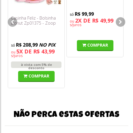
R$ 99,99
Casinha Feliz - Bolsinha
2X DE R$ 49,99
ou
o
Donut Zp01375 - Zoop
s/juros
s/
Toys
R$ 208,99
NO PIX
COMPRAR
5X DE R$ 43,99
ou
s/juros
à vista com 5% de
desconto
COMPRAR
Não perca estas ofertas