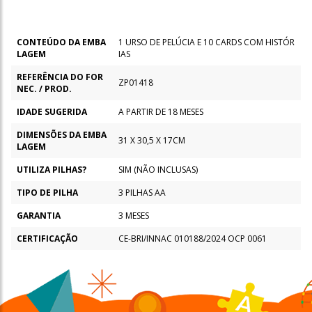
CONTEÚDO DA EMBA
1 URSO DE PELÚCIA E 10 CARDS COM HISTÓR
LAGEM
IAS
REFERÊNCIA DO FOR
ZP01418
NEC. / PROD.
IDADE SUGERIDA
A PARTIR DE 18 MESES
DIMENSÕES DA EMBA
31 X 30,5 X 17CM
LAGEM
UTILIZA PILHAS?
SIM (NÃO INCLUSAS)
TIPO DE PILHA
3 PILHAS AA
GARANTIA
3 MESES
CERTIFICAÇÃO
CE-BRI/INNAC 010188/2024 OCP 0061