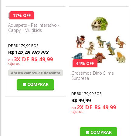
17% OFF
Aquapets - Pet Interativo -
Cappy - Multikids
DE R$ 179,99 POR
R$ 142,49
NO PIX
3X DE R$ 49,99
ou
44% OFF
s/juros
Grossmos Dino Slime
à vista com 5% de desconto
Surpresa
COMPRAR
DE R$ 179,99 POR
R$ 99,99
2X DE R$ 49,99
ou
s/juros
COMPRAR