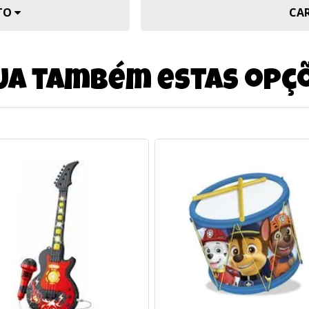
UTO
CA
ja também estas opç