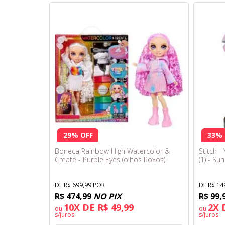
29% OFF
33% 
Boneca Rainbow High Watercolor &
Stitch -
Create - Purple Eyes (olhos Roxos)
(1) - Su
DE R$ 699,99 POR
DE R$ 14
R$ 474,99
NO PIX
R$ 99,
10X DE R$ 49,99
2X 
ou
ou
s/juros
s/juros