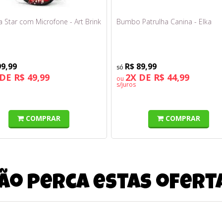
a Star com Microfone - Art Brink
Bumbo Patrulha Canina - Elka
99,99
R$ 89,99
DE R$ 49,99
2X DE R$ 44,99
ou
s/juros
COMPRAR
COMPRAR
ão perca estas ofert