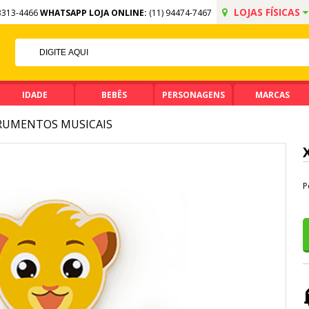
LOJAS FÍSICAS
3313-4466
WHATSAPP LOJA ONLINE:
(11) 94474-7467
OFF NO PIX
CIMA DE R$ 99,90
IDADE
BEBÊS
PERSONAGENS
MARCAS
RUMENTOS MUSICAIS
P