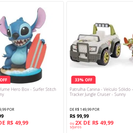
OFF
33% OFF
 Yume Hero Box - Surfer Stitch
Patrulha Canina - Veículo Sólido 
nny
Tracker Jungle Cruiser - Sunny
9,99 POR
DE R$ 149,99 POR
99
R$ 99,99
DE R$ 49,99
2X DE R$ 49,99
ou
s/juros