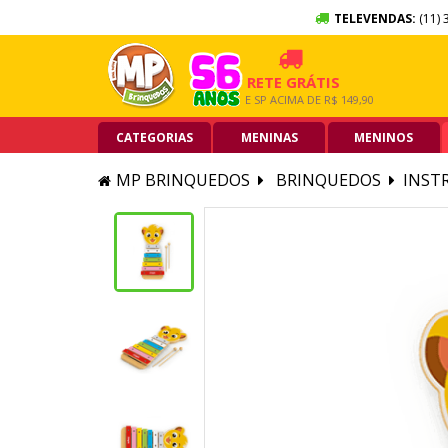
TELEVENDAS:
(11) 
X SEM JUROS
FRETE GRÁTIS
5% 
CARTÃO DE CRÉDITO
GRANDE SP ACIMA DE R$ 149,90
PIX A
CATEGORIAS
MENINAS
MENINOS
MP BRINQUEDOS
BRINQUEDOS
INST