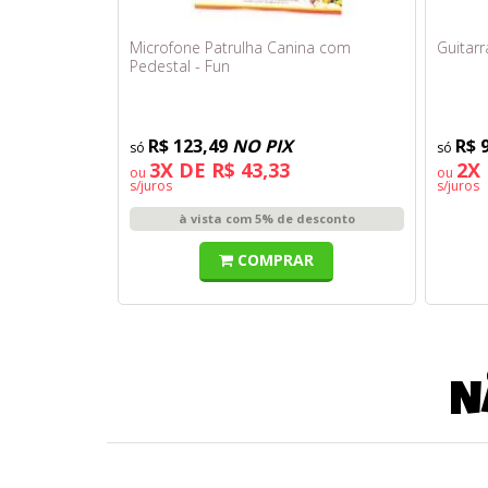
Microfone Patrulha Canina com
Guitarr
Pedestal - Fun
R$ 123,49
NO PIX
R$ 
3X DE R$ 43,33
2X 
ou
ou
s/juros
s/juros
à vista com 5% de desconto
COMPRAR
N