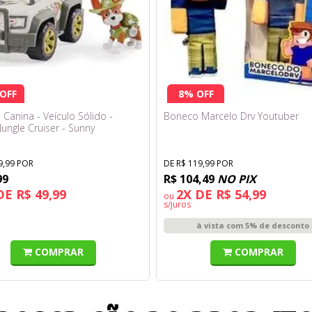
OFF
8% OFF
 Canina - Veículo Sólido -
Boneco Marcelo Drv Youtuber
Jungle Cruiser - Sunny
9,99 POR
DE R$ 119,99 POR
99
R$ 104,49
NO PIX
DE R$ 49,99
2X DE R$ 54,99
ou
s/juros
à vista com 5% de desconto
COMPRAR
COMPRAR