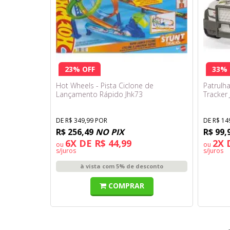
23% OFF
33% 
Hot Wheels - Pista Ciclone de
Patrulha
Lançamento Rápido Jhk73
Tracker 
DE R$ 349,99 POR
DE R$ 14
R$ 256,49
NO PIX
R$ 99,
6X DE R$ 44,99
2X 
ou
ou
s/juros
s/juros
à vista com 5% de desconto
COMPRAR