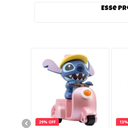
Esse pr
29% OFF
13%