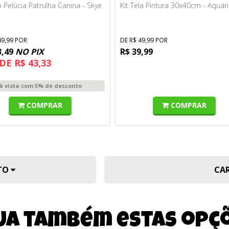
Pelúcia Patrulha Canina - Skye
Kit Tela Pintura 30x40cm - Aquár
49,99 POR
DE R$ 49,99 POR
3,49
NO PIX
R$ 39,99
DE R$ 43,33
à vista com 5% de desconto
COMPRAR
COMPRAR
UTO
CA
ja também estas opç