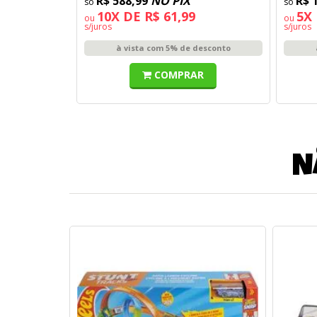
R$ 588,99
NO PIX
R$ 
10X DE R$ 61,99
5X 
ou
ou
s/juros
s/juros
à vista com 5% de desconto
COMPRAR
N