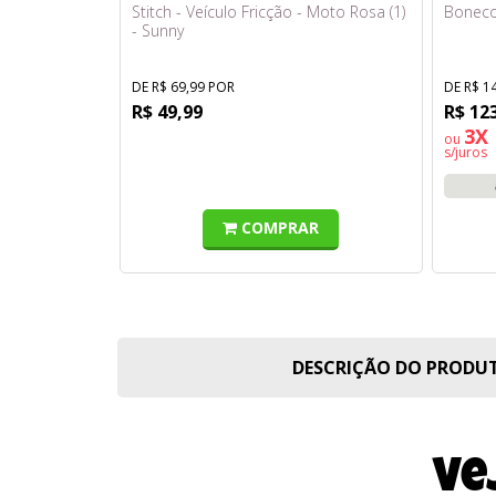
Stitch - Veículo Fricção - Moto Rosa (1)
Boneco 
- Sunny
DE R$ 69,99 POR
DE R$ 1
R$ 49,99
R$ 12
3X 
ou
s/juros
COMPRAR
DESCRIÇÃO DO PROD
Ve