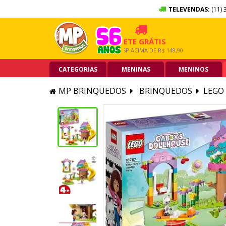
TELEVENDAS:
(11) 
SEM JUROS
FRETE GRÁTIS
5% OF
TÃO DE CRÉDITO
GRANDE SP ACIMA DE R$ 149,90
PIX ACIM
CATEGORIAS
MENINAS
MENINOS
MP BRINQUEDOS
BRINQUEDOS
LEGO