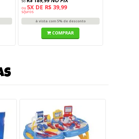
R$ 189,99
NO PIX
5X DE R$ 39,99
ou
s/juros
à vista com 5% de desconto
COMPRAR
as