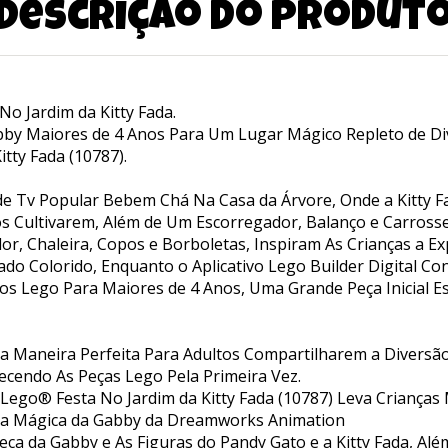
Descrição do produt
o Jardim da Kitty Fada.
bby Maiores de 4 Anos Para Um Lugar Mágico Repleto de Div
tty Fada (10787).
e de Tv Popular Bebem Chá Na Casa da Árvore, Onde a Kitt
os Cultivarem, Além de Um Escorregador, Balanço e Carross
r, Chaleira, Copos e Borboletas, Inspiram As Crianças a Ex
ado Colorido, Enquanto o Aplicativo Lego Builder Digital C
s Lego Para Maiores de 4 Anos, Uma Grande Peça Inicial Est
a Maneira Perfeita Para Adultos Compartilharem a Diversã
cendo As Peças Lego Pela Primeira Vez.
 Lego® Festa No Jardim da Kitty Fada (10787) Leva Criança
sa Mágica da Gabby da Dreamworks Animation
neca da Gabby e As Figuras do Pandy Gato e a Kitty Fada, A