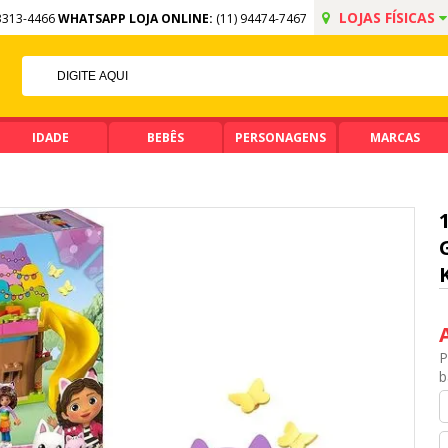
LOJAS FÍSICAS
3313-4466
WHATSAPP LOJA ONLINE:
(11) 94474-7467
F NO PIX
A DE R$ 99,90
IDADE
BEBÊS
PERSONAGENS
MARCAS
P
b