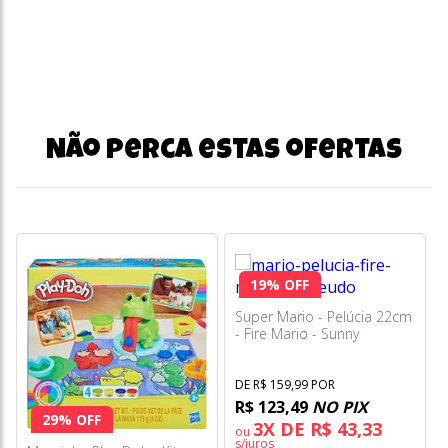
Não perca estas ofertas
19% OFF
Super Mario - Pelúcia 22cm
- Fire Mario - Sunny
DE R$ 159,99 POR
R$ 123,49
NO PIX
29% OFF
3X DE R$ 43,33
ou
s/juros