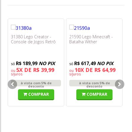
31380 Lego Creator -
21590 Lego Minecraft -
71
Console de Jogos Retrô
Batalha Wither
d
Me
R$ 189,99
NO PIX
R$ 617,49
NO PIX
5X DE R$ 39,99
10X DE R$ 64,99
ou
ou
o
s/juros
s/juros
s/
à vista com 5% de
à vista com 5% de
desconto
desconto
COMPRAR
COMPRAR