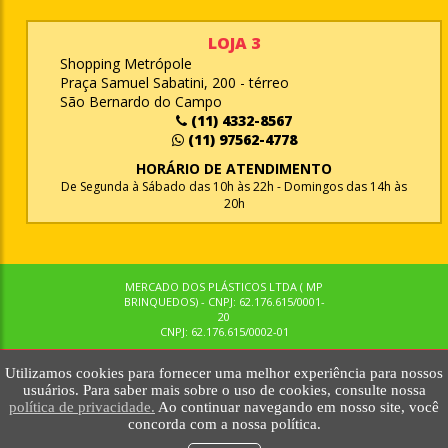
LOJA 3
Shopping Metrópole
Praça Samuel Sabatini, 200 - térreo
São Bernardo do Campo
(11) 4332-8567
(11) 97562-4778
HORÁRIO DE ATENDIMENTO
De Segunda à Sábado das 10h às 22h - Domingos das 14h às
20h
MERCADO DOS PLÁSTICOS LTDA ( MP
BRINQUEDOS) - CNPJ: 62.176.615/0001-
20
CNPJ: 62.176.615/0002-01
Utilizamos cookies para fornecer uma melhor experiência para nossos
© MPBRINQUEDOS. TODOS OS DIREITOS RESERVADOS. MKTNOW
usuários. Para saber mais sobre o uso de cookies, consulte nossa
política de privacidade.
Ao continuar navegando em nosso site, você
concorda com a nossa política.