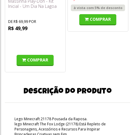
Massinha Play-Doh - Kit
Inicial - Um Dia Na Lagoa
à vista com 5% de desconto
F6926 - Hasbro
COMPRAR
DE R$ 69,99 POR
R$ 49,99
COMPRAR
Descrição do produto
Lego Minecraft 21178 Pousada da Raposa.
lego Minecraft The Fox Lodge (21178) Está Repleto de
Personagens, Acessórios e Recursos Para Inspirar
Brincadeiras Criativas sem Fim