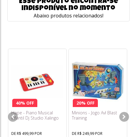
Esse produto encontra-se
indisponível no momento
Abaixo produtos relacionados!
St
Sé
S
DE
R
40% OFF
20% OFF
Hape - Piano Musical
Minions - Jogo Avl Blast
Infantil Dj Studio Xalingo
Training
DE R$ 499,99 POR
DE R$ 249,99 POR