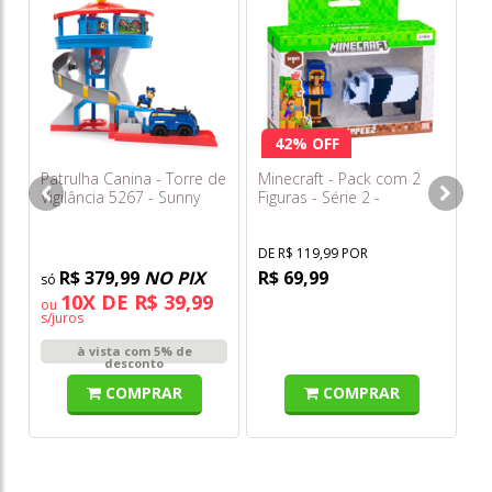
Ur
Ch
(a
42% OFF
Patrulha Canina - Torre de
Minecraft - Pack com 2
Vigilância 5267 - Sunny
Figuras - Série 2 -
Multikids
DE R$ 119,99 POR
R$ 379,99
NO PIX
R$ 69,99
10X DE R$ 39,99
ou
s/juros
à vista com 5% de
desconto
COMPRAR
COMPRAR