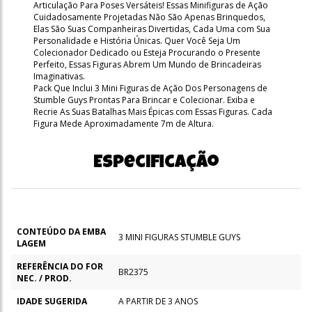
Articulação Para Poses Versáteis! Essas Minifiguras de Ação
Cuidadosamente Projetadas Não São Apenas Brinquedos,
Elas São Suas Companheiras Divertidas, Cada Uma com Sua
Personalidade e História Únicas. Quer Você Seja Um
Colecionador Dedicado ou Esteja Procurando o Presente
Perfeito, Essas Figuras Abrem Um Mundo de Brincadeiras
Imaginativas.
Pack Que Inclui 3 Mini Figuras de Ação Dos Personagens de
Stumble Guys Prontas Para Brincar e Colecionar. Exiba e
Recrie As Suas Batalhas Mais Épicas com Essas Figuras. Cada
Figura Mede Aproximadamente 7m de Altura.
Especificação
CONTEÚDO DA EMBA
3 MINI FIGURAS STUMBLE GUYS
LAGEM
REFERÊNCIA DO FOR
BR2375
NEC. / PROD.
IDADE SUGERIDA
A PARTIR DE 3 ANOS