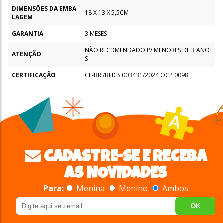
DIMENSÕES DA EMBA
18 X 13 X 5,5CM
LAGEM
GARANTIA
3 MESES
NÃO RECOMENDADO P/ MENORES DE 3 ANO
ATENÇÃO
S
CERTIFICAÇÃO
CE-BRI/BRICS 003431/2024 OCP 0098
CADASTRE-SE E RECEBA
AS NOVIDADES
Para:
Menina
Menino
Ambos
OK