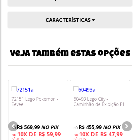
CARACTERÍSTICAS
Veja também estas opções
72151 Lego Pokemon -
60493 Lego City -
11
Eevee
Caminhão de Exibição F1
Co
com Carro de Corrida
Gi
Audi F1
R$ 569,99
NO PIX
R$ 455,99
NO PIX
10X DE R$ 59,99
10X DE R$ 47,99
ou
ou
o
s/juros
s/juros
s/