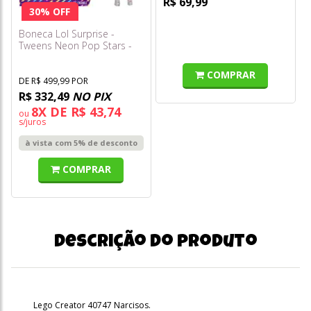
R$ 69,99
30% OFF
Boneca Lol Surprise -
Tweens Neon Pop Stars -
Thea Stars
COMPRAR
DE R$ 499,99 POR
R$ 332,49
NO PIX
8X DE R$ 43,74
ou
s/juros
à vista com 5% de desconto
COMPRAR
Descrição do produto
Lego Creator 40747 Narcisos.