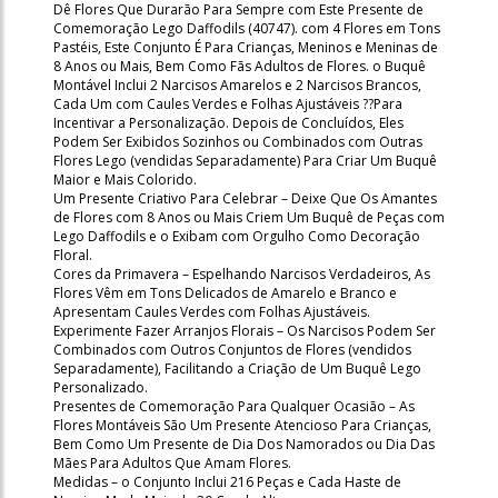
Dê Flores Que Durarão Para Sempre com Este Presente de
Comemoração Lego Daffodils (40747). com 4 Flores em Tons
Pastéis, Este Conjunto É Para Crianças, Meninos e Meninas de
8 Anos ou Mais, Bem Como Fãs Adultos de Flores. o Buquê
Montável Inclui 2 Narcisos Amarelos e 2 Narcisos Brancos,
Cada Um com Caules Verdes e Folhas Ajustáveis ??Para
Incentivar a Personalização. Depois de Concluídos, Eles
Podem Ser Exibidos Sozinhos ou Combinados com Outras
Flores Lego (vendidas Separadamente) Para Criar Um Buquê
Maior e Mais Colorido.
Um Presente Criativo Para Celebrar – Deixe Que Os Amantes
de Flores com 8 Anos ou Mais Criem Um Buquê de Peças com
Lego Daffodils e o Exibam com Orgulho Como Decoração
Floral.
Cores da Primavera – Espelhando Narcisos Verdadeiros, As
Flores Vêm em Tons Delicados de Amarelo e Branco e
Apresentam Caules Verdes com Folhas Ajustáveis.
Experimente Fazer Arranjos Florais – Os Narcisos Podem Ser
Combinados com Outros Conjuntos de Flores (vendidos
Separadamente), Facilitando a Criação de Um Buquê Lego
Personalizado.
Presentes de Comemoração Para Qualquer Ocasião – As
Flores Montáveis São Um Presente Atencioso Para Crianças,
Bem Como Um Presente de Dia Dos Namorados ou Dia Das
Mães Para Adultos Que Amam Flores.
Medidas – o Conjunto Inclui 216 Peças e Cada Haste de