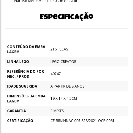
Narciso Mede Mais de 30 Cm de Altura.
Especificação
CONTEÚDO DA EMBA
216 PEÇAS
LAGEM
LINHA LEGO
LEGO CREATOR
REFERÊNCIA DO FOR
40747
NEC. / PROD.
IDADE SUGERIDA
A PARTIR DE 8 ANOS
DIMENSÕES DA EMBA
19 X 14 X 4,5CM
LAGEM
GARANTIA
3 MESES
CERTIFICAÇÃO
CE-BRI/INNAC 005 828/2021 OCP 0061