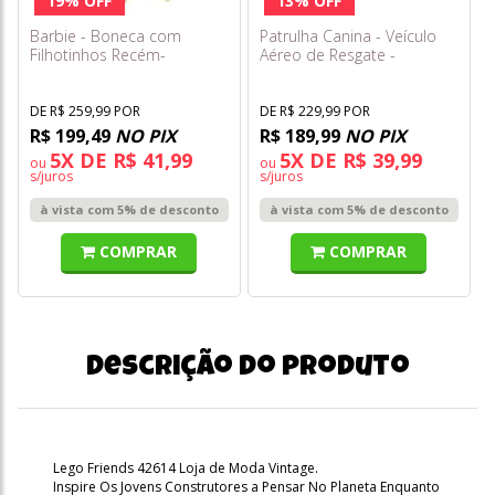
19% OFF
13% OFF
Barbie - Boneca com
Patrulha Canina - Veículo
Filhotinhos Recém-
Aéreo de Resgate -
Nascidos Hck75
Marshall com Avião - Sunny
DE R$ 259,99 POR
DE R$ 229,99 POR
R$ 199,49
NO PIX
R$ 189,99
NO PIX
5X DE R$ 41,99
5X DE R$ 39,99
ou
ou
s/juros
s/juros
à vista com 5% de desconto
à vista com 5% de desconto
COMPRAR
COMPRAR
Descrição do produto
Lego Friends 42614 Loja de Moda Vintage.
Inspire Os Jovens Construtores a Pensar No Planeta Enquanto