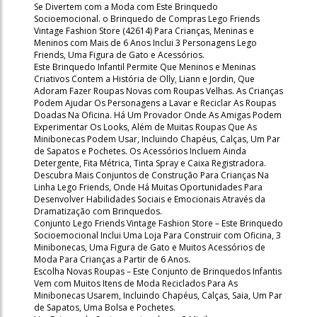
Se Divertem com a Moda com Este Brinquedo
Socioemocional. o Brinquedo de Compras Lego Friends
Vintage Fashion Store (42614) Para Crianças, Meninas e
Meninos com Mais de 6 Anos Inclui 3 Personagens Lego
Friends, Uma Figura de Gato e Acessórios.
Este Brinquedo Infantil Permite Que Meninos e Meninas
Criativos Contem a História de Olly, Liann e Jordin, Que
Adoram Fazer Roupas Novas com Roupas Velhas. As Crianças
Podem Ajudar Os Personagens a Lavar e Reciclar As Roupas
Doadas Na Oficina. Há Um Provador Onde As Amigas Podem
Experimentar Os Looks, Além de Muitas Roupas Que As
Minibonecas Podem Usar, Incluindo Chapéus, Calças, Um Par
de Sapatos e Pochetes. Os Acessórios Incluem Ainda
Detergente, Fita Métrica, Tinta Spray e Caixa Registradora.
Descubra Mais Conjuntos de Construção Para Crianças Na
Linha Lego Friends, Onde Há Muitas Oportunidades Para
Desenvolver Habilidades Sociais e Emocionais Através da
Dramatização com Brinquedos.
Conjunto Lego Friends Vintage Fashion Store – Este Brinquedo
Socioemocional Inclui Uma Loja Para Construir com Oficina, 3
Minibonecas, Uma Figura de Gato e Muitos Acessórios de
Moda Para Crianças a Partir de 6 Anos.
Escolha Novas Roupas – Este Conjunto de Brinquedos Infantis
Vem com Muitos Itens de Moda Reciclados Para As
Minibonecas Usarem, Incluindo Chapéus, Calças, Saia, Um Par
de Sapatos, Uma Bolsa e Pochetes.