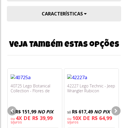
CARACTERÍSTICAS
Veja também estas opções
40725 Lego Botanical
42227 Lego Technic - Jeep
30
Collection - Flores de
Wrangler Rubicon
Ba
Cerejeira
Dr
R$ 151,99
NO PIX
R$ 617,49
NO PIX
4X DE R$ 39,99
10X DE R$ 64,99
ou
ou
s/juros
s/juros