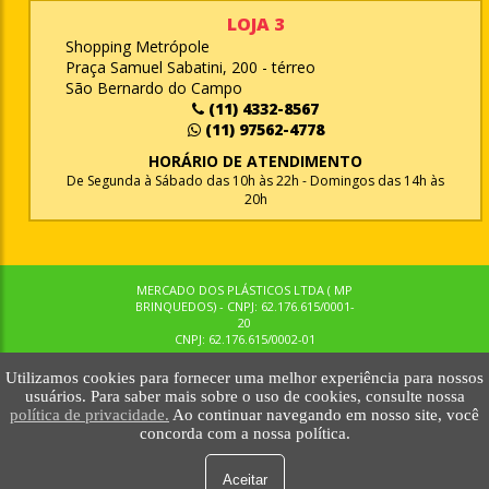
LOJA 3
Shopping Metrópole
Praça Samuel Sabatini, 200 - térreo
São Bernardo do Campo
(11) 4332-8567
(11) 97562-4778
HORÁRIO DE ATENDIMENTO
De Segunda à Sábado das 10h às 22h - Domingos das 14h às
20h
MERCADO DOS PLÁSTICOS LTDA ( MP
BRINQUEDOS) - CNPJ: 62.176.615/0001-
20
CNPJ: 62.176.615/0002-01
Utilizamos cookies para fornecer uma melhor experiência para nossos
© MPBRINQUEDOS. TODOS OS DIREITOS RESERVADOS. MKTNOW
usuários. Para saber mais sobre o uso de cookies, consulte nossa
política de privacidade.
Ao continuar navegando em nosso site, você
concorda com a nossa política.
Aceitar