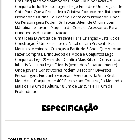
Um Brinquedo Socioemocional com 3 Minibonecas – o
Conjunto Inclui 3 Personagens Lego Friends e Uma Figura de
Gato Para Que a Brincadeira Criativa Comece Imediatamente.
Provador e Oficina – o Cenário Conta com Provador, Onde
Os Personagens Podem Se Trocar, Além de Oficina com
Máquina de Lavar e Máquina de Costura, Acessórios Para
Brinquedos de Dramatização.
Uma Ideia Divertida de Presente Para Crianças – Este Kit de
Construção É Um Presente de Natal ou Um Presente Para
Meninas, Meninos e Crianças a Partir de 6 Anos Que Adoram
Fazer Compras, Brinquedos da Moda e Conjuntos Lego.
Conjuntos Lego® Friends – Confira Mais Kits de Construção
Infantis Na Linha Lego Friends (vendidos Separadamente),
Onde Jovens Construtores Podem Descobrir Diversos
Personagens Enquanto Encenam Aventuras da Vida Real.
Medidas – Conjunto de 409 Peças com Construção Medindo
Mais de 19 Cm de Altura, 18 Cm de Largura e 11 Cm de
Profundidade.
Especificação
CONTEÚDO DA EMBA