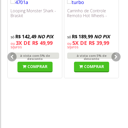
Looping Monster Shark -
Carrinho de Controle
Braskit
Remoto Hot Wheels -
Turbo Vermelho 1:16 -
Multikids
R$ 142,49
NO PIX
R$ 189,99
NO PIX
3X DE R$ 49,99
5X DE R$ 39,99
ou
ou
s/juros
s/juros
Ho
à vista com 5% de
à vista com 5% de
Tr
desconto
desconto
COMPRAR
COMPRAR
o
s/