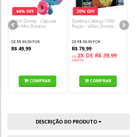
44% OFF
20% OFF
Stitch Disney - Cápsula
Quebra-Cabeça 1000
Li
com Mini Boneco
Peças - Vilões Disney -
Pr
Surpresa - Série 3 Feed
Toyster
Me - Sunny
DE R$ 89,99 POR
DE R$ 99,99 POR
DE
R$ 49,99
R$ 79,99
R
2X DE R$ 39,99
ou
s/juros
COMPRAR
COMPRAR
DESCRIÇÃO DO PRODUTO