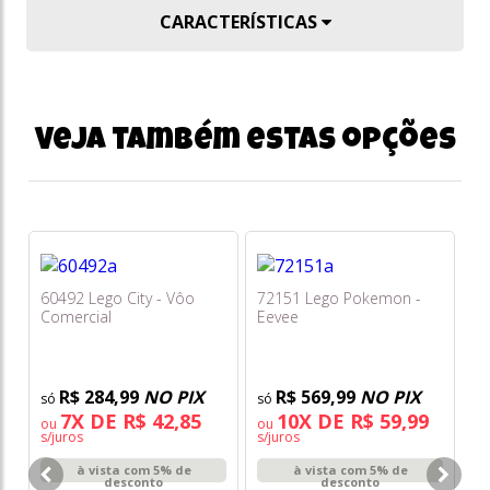
CARACTERÍSTICAS
Veja também estas opções
60492 Lego City - Vôo
72151 Lego Pokemon -
Comercial
Eevee
R$ 284,99
NO PIX
R$ 569,99
NO PIX
7X DE R$ 42,85
10X DE R$ 59,99
ou
ou
s/juros
s/juros
21
à vista com 5% de
à vista com 5% de
Ja
desconto
desconto