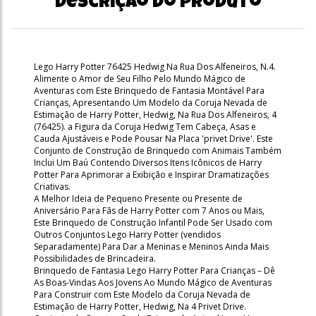
Descrição do produto
Lego Harry Potter 76425 Hedwig Na Rua Dos Alfeneiros, N.4.
Alimente o Amor de Seu Filho Pelo Mundo Mágico de
Aventuras com Este Brinquedo de Fantasia Montável Para
Crianças, Apresentando Um Modelo da Coruja Nevada de
Estimação de Harry Potter, Hedwig, Na Rua Dos Alfeneiros, 4
(76425). a Figura da Coruja Hedwig Tem Cabeça, Asas e
Cauda Ajustáveis e Pode Pousar Na Placa 'privet Drive'. Este
Conjunto de Construção de Brinquedo com Animais Também
Inclui Um Baú Contendo Diversos Itens Icônicos de Harry
Potter Para Aprimorar a Exibição e Inspirar Dramatizações
Criativas.
A Melhor Ideia de Pequeno Presente ou Presente de
Aniversário Para Fãs de Harry Potter com 7 Anos ou Mais,
Este Brinquedo de Construção Infantil Pode Ser Usado com
Outros Conjuntos Lego Harry Potter (vendidos
Separadamente) Para Dar a Meninas e Meninos Ainda Mais
Possibilidades de Brincadeira.
Brinquedo de Fantasia Lego Harry Potter Para Crianças – Dê
As Boas-Vindas Aos Jovens Ao Mundo Mágico de Aventuras
Para Construir com Este Modelo da Coruja Nevada de
Estimação de Harry Potter, Hedwig, Na 4 Privet Drive.