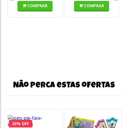
COMPRAR
COMPRAR
o
s/
Não perca estas ofertas
23% OFF