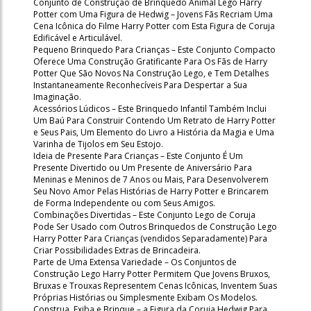
Conjunto de Construção de Brinquedo Animal Lego Harry
Potter com Uma Figura de Hedwig – Jovens Fãs Recriam Uma
Cena Icônica do Filme Harry Potter com Esta Figura de Coruja
Edificável e Articulável.
Pequeno Brinquedo Para Crianças – Este Conjunto Compacto
Oferece Uma Construção Gratificante Para Os Fãs de Harry
Potter Que São Novos Na Construção Lego, e Tem Detalhes
Instantaneamente Reconhecíveis Para Despertar a Sua
Imaginação.
Acessórios Lúdicos – Este Brinquedo Infantil Também Inclui
Um Baú Para Construir Contendo Um Retrato de Harry Potter
e Seus Pais, Um Elemento do Livro a História da Magia e Uma
Varinha de Tijolos em Seu Estojo.
Ideia de Presente Para Crianças – Este Conjunto É Um
Presente Divertido ou Um Presente de Aniversário Para
Meninas e Meninos de 7 Anos ou Mais, Para Desenvolverem
Seu Novo Amor Pelas Histórias de Harry Potter e Brincarem
de Forma Independente ou com Seus Amigos.
Combinações Divertidas – Este Conjunto Lego de Coruja
Pode Ser Usado com Outros Brinquedos de Construção Lego
Harry Potter Para Crianças (vendidos Separadamente) Para
Criar Possibilidades Extras de Brincadeira.
Parte de Uma Extensa Variedade – Os Conjuntos de
Construção Lego Harry Potter Permitem Que Jovens Bruxos,
Bruxas e Trouxas Representem Cenas Icônicas, Inventem Suas
Próprias Histórias ou Simplesmente Exibam Os Modelos.
Construa, Exiba e Brinque – a Figura da Coruja Hedwig Para