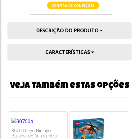
CONFIRA AS CONDIÇÕES
DESCRIÇÃO DO PRODUTO
CARACTERÍSTICAS
Veja também estas opções
30700 Lego Ninjago -
42
Batalha de Arin Contra
Fe