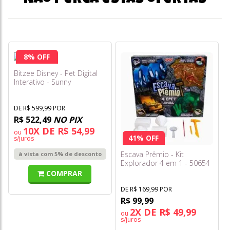
Não perca estas ofertas
8% OFF
Bitzee Disney - Pet Digital
Interativo - Sunny
DE R$ 599,99 POR
R$ 522,49
NO PIX
10X DE R$ 54,99
ou
41% OFF
s/juros
Escava Prêmio - Kit
à vista com 5% de desconto
Explorador 4 em 1 - 50654
- Toyng
COMPRAR
DE R$ 169,99 POR
R$ 99,99
2X DE R$ 49,99
ou
s/juros