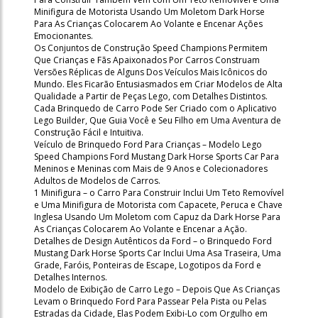
Minifigura de Motorista Usando Um Moletom Dark Horse
Para As Crianças Colocarem Ao Volante e Encenar Ações
Emocionantes.
Os Conjuntos de Construção Speed Champions Permitem
Que Crianças e Fãs Apaixonados Por Carros Construam
Versões Réplicas de Alguns Dos Veículos Mais Icônicos do
Mundo. Eles Ficarão Entusiasmados em Criar Modelos de Alta
Qualidade a Partir de Peças Lego, com Detalhes Distintos.
Cada Brinquedo de Carro Pode Ser Criado com o Aplicativo
Lego Builder, Que Guia Você e Seu Filho em Uma Aventura de
Construção Fácil e Intuitiva.
Veículo de Brinquedo Ford Para Crianças – Modelo Lego
Speed Champions Ford Mustang Dark Horse Sports Car Para
Meninos e Meninas com Mais de 9 Anos e Colecionadores
Adultos de Modelos de Carros.
1 Minifigura – o Carro Para Construir Inclui Um Teto Removível
e Uma Minifigura de Motorista com Capacete, Peruca e Chave
Inglesa Usando Um Moletom com Capuz da Dark Horse Para
As Crianças Colocarem Ao Volante e Encenar a Ação.
Detalhes de Design Autênticos da Ford – o Brinquedo Ford
Mustang Dark Horse Sports Car Inclui Uma Asa Traseira, Uma
Grade, Faróis, Ponteiras de Escape, Logotipos da Ford e
Detalhes Internos.
Modelo de Exibição de Carro Lego – Depois Que As Crianças
Levam o Brinquedo Ford Para Passear Pela Pista ou Pelas
Estradas da Cidade, Elas Podem Exibi-Lo com Orgulho em