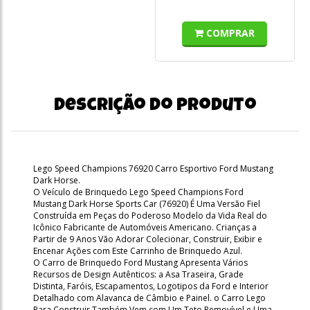
COMPRAR
Descrição do produto
Lego Speed Champions 76920 Carro Esportivo Ford Mustang
Dark Horse.
O Veículo de Brinquedo Lego Speed Champions Ford
Mustang Dark Horse Sports Car (76920) É Uma Versão Fiel
Construída em Peças do Poderoso Modelo da Vida Real do
Icônico Fabricante de Automóveis Americano. Crianças a
Partir de 9 Anos Vão Adorar Colecionar, Construir, Exibir e
Encenar Ações com Este Carrinho de Brinquedo Azul.
O Carro de Brinquedo Ford Mustang Apresenta Vários
Recursos de Design Autênticos: a Asa Traseira, Grade
Distinta, Faróis, Escapamentos, Logotipos da Ford e Interior
Detalhado com Alavanca de Câmbio e Painel. o Carro Lego
Para Construir Também Vem com Um Teto Removível e Uma