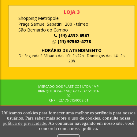
LOJA 3
Shopping Metrópole
Praça Samuel Sabatini, 200 - térreo
São Bernardo do Campo
(11) 4332-8567
(11) 97562-4778
HORÁRIO DE ATENDIMENTO
De Segunda à Sábado das 10h às 22h - Domingos das 14h às
20h
MERCADO DOS PLÁSTICOS LTDA ( MP
BRINQUEDOS) - CNPJ: 62.176.615/0001-
20
CNPJ: 62.176.615/0002-01
Utilizamos cookies para fornecer uma melhor experiência para nossos
© MPBRINQUEDOS. TODOS OS DIREITOS RESERVADOS. MKTNOW
usuários. Para saber mais sobre o uso de cookies, consulte nossa
política de privacidade.
Ao continuar navegando em nosso site, você
concorda com a nossa política.