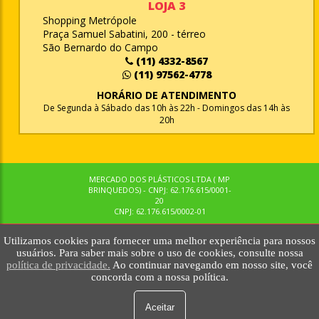
LOJA 3
Shopping Metrópole
Praça Samuel Sabatini, 200 - térreo
São Bernardo do Campo
(11) 4332-8567
(11) 97562-4778
HORÁRIO DE ATENDIMENTO
De Segunda à Sábado das 10h às 22h - Domingos das 14h às
20h
MERCADO DOS PLÁSTICOS LTDA ( MP
BRINQUEDOS) - CNPJ: 62.176.615/0001-
20
CNPJ: 62.176.615/0002-01
Utilizamos cookies para fornecer uma melhor experiência para nossos
© MPBRINQUEDOS. TODOS OS DIREITOS RESERVADOS. MKTNOW
usuários. Para saber mais sobre o uso de cookies, consulte nossa
política de privacidade.
Ao continuar navegando em nosso site, você
concorda com a nossa política.
Aceitar