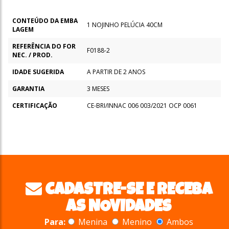
CONTEÚDO DA EMBA
1 NOJINHO PELÚCIA 40CM
LAGEM
REFERÊNCIA DO FOR
F0188-2
NEC. / PROD.
IDADE SUGERIDA
A PARTIR DE 2 ANOS
GARANTIA
3 MESES
CERTIFICAÇÃO
CE-BRI/INNAC 006 003/2021 OCP 0061
CADASTRE-SE E RECEBA
AS NOVIDADES
Para:
Menina
Menino
Ambos