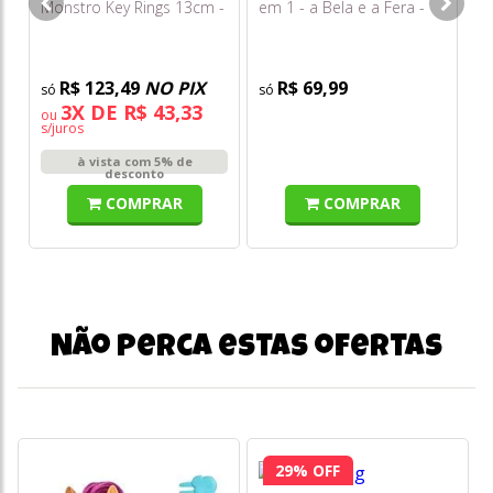
Monstro Key Rings 13cm -
em 1 - a Bela e a Fera -
Lord Long Ears (rosa com
Toyng
Orelhas)
R$ 123,49
NO PIX
R$ 69,99
3X DE R$ 43,33
ou
s/juros
à vista com 5% de
desconto
COMPRAR
COMPRAR
Não perca estas ofertas
29% OFF