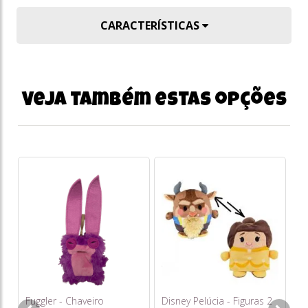
CARACTERÍSTICAS
Veja também estas opções
Ca
Pe
Fa
o
s/
Fuggler - Chaveiro
Disney Pelúcia - Figuras 2