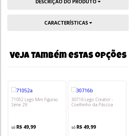
DESCRIÇÃO DO PRODUTO
CARACTERÍSTICAS
Veja também estas opções
71052 Lego Mini Figuras
30716 Lego Creator -
60
Série 29
Coelhinho da Páscoa
Ca
Adorável Saquinho
co
Au
R$ 49,99
R$ 49,99
o