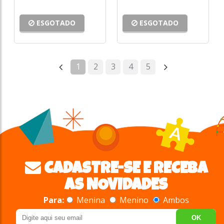
ESGOTADO
ESGOTADO
1
2
3
4
5
CADASTRE-SE E RECEBA
AS NOVIDADES
Para:
Menina
Menino
Ambos
OK