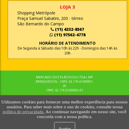
LOJA 3
Shopping Metrópole
Praça Samuel Sabatini, 200 - térreo
São Bernardo do Campo
(11) 4332-8567
(11) 97562-4778
HORÁRIO DE ATENDIMENTO
De Segunda à Sábado das 10h às 22h - Domingos das 14h às
20h
MERCADO DOS PLÁSTICOS LTDA ( MP
BRINQUEDOS) - CNPJ: 62.176.615/0001-
20
CNPJ: 62.176.615/0002-01
Utilizamos cookies para fornecer uma melhor experiência para nossos
© MPBRINQUEDOS. TODOS OS DIREITOS RESERVADOS. MKTNOW
usuários. Para saber mais sobre o uso de cookies, consulte nossa
política de privacidade.
Ao continuar navegando em nosso site, você
concorda com a nossa política.
Aceitar