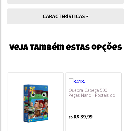
CARACTERÍSTICAS
Veja também estas opções
Quebra-Cabeça 500
Q
Peças Nano - Postais do
Pe
Mundo - Argentina -
An
Buenos Aires - Toyster
R$ 39,99
o
s/