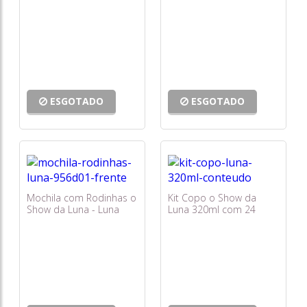
- Pacific
956d11 - Pacific
ESGOTADO
ESGOTADO
Mochila com Rodinhas o
Kit Copo o Show da
Show da Luna - Luna
Luna 320ml com 24
Galáctica G 956d01 -
Unidades - Plasútil
Pacific