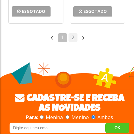
ESGOTADO
ESGOTADO
1
2
CADASTRE-SE E RECEBA
AS NOVIDADES
Para:
Menina
Menino
Ambos
OK