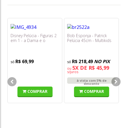
Disney Pelúcia - Figuras 2
Bob Esponja - Patrick
em 1 - a Dama e o
Pelúcia 45cm - Multikids
Vagabundo - Toyng
R$ 69,99
R$ 218,49
NO PIX
5X DE R$ 45,99
ou
s/juros
Fu
à vista com 5% de
Mo
desconto
Co
COMPRAR
COMPRAR
o
s/