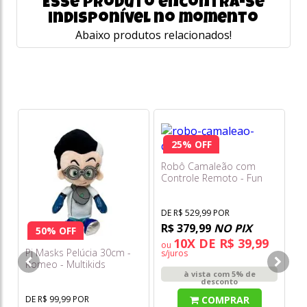
Esse produto encontra-se
indisponível no momento
Abaixo produtos relacionados!
25% OFF
Robô Camaleão com
Controle Remoto - Fun
DE R$ 529,99 POR
R$ 379,99
NO PIX
50% OFF
10X DE R$ 39,99
ou
Pj Masks Pelúcia 30cm -
St
s/juros
Romeo - Multikids
Pa
à vista com 5% de
Sw
desconto
COMPRAR
DE R$ 99,99 POR
DE