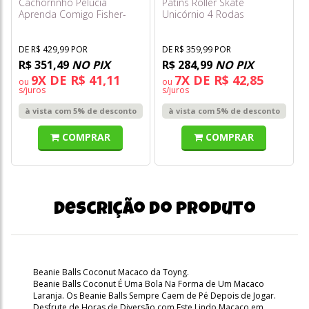
Cachorrinho Pelúcia
Patins Roller Skate
Aprenda Comigo Fisher-
Unicórnio 4 Rodas
Price Jfd19
Ajustáveis Tam 35 a 38 -
Fenix
DE R$ 429,99 POR
DE R$ 359,99 POR
R$ 351,49
NO PIX
R$ 284,99
NO PIX
9X DE R$ 41,11
7X DE R$ 42,85
ou
ou
s/juros
s/juros
à vista com 5% de desconto
à vista com 5% de desconto
COMPRAR
COMPRAR
Descrição do produto
Beanie Balls Coconut Macaco da Toyng.
Beanie Balls Coconut É Uma Bola Na Forma de Um Macaco
Laranja. Os Beanie Balls Sempre Caem de Pé Depois de Jogar.
Desfrute de Horas de Diversão com Este Lindo Macaco em