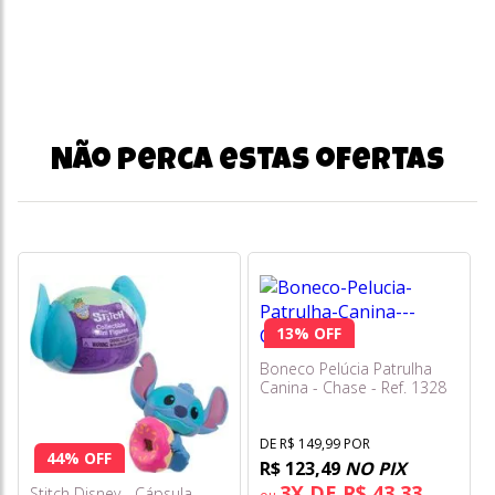
Não perca estas ofertas
13% OFF
Boneco Pelúcia Patrulha
Canina - Chase - Ref. 1328
DE R$ 149,99 POR
44% OFF
R$ 123,49
NO PIX
3X DE R$ 43,33
Stitch Disney - Cápsula