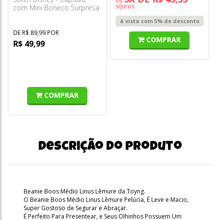
ou
s/juros
com Mini Boneco Surpresa
- Série 3 Feed Me - Sunny
à vista com 5% de desconto
DE R$ 89,99 POR
COMPRAR
R$ 49,99
COMPRAR
Descrição do produto
Beanie Boos Médio Linus Lêmure da Toyng.
O Beanie Boos Médio Linus Lêmure Pelúcia, É Leve e Macio,
Super Gostoso de Segurar e Abraçar.
É Perfeito Para Presentear, e Seus Olhinhos Possuem Um