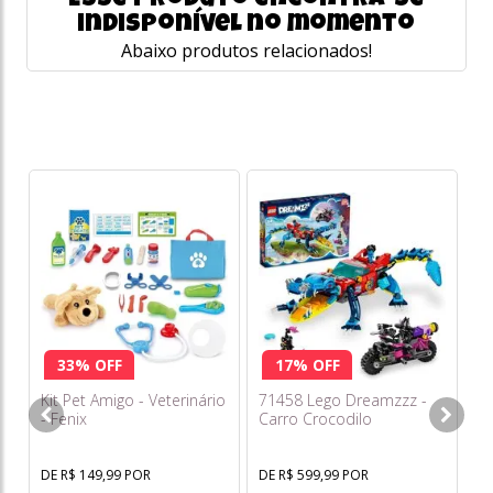
Esse produto encontra-se
indisponível no momento
Abaixo produtos relacionados!
33% OFF
17% OFF
Kit Pet Amigo - Veterinário
71458 Lego Dreamzzz -
Fu
- Fenix
Carro Crocodilo
Gu
Mi
DE R$ 149,99 POR
DE R$ 599,99 POR
DE