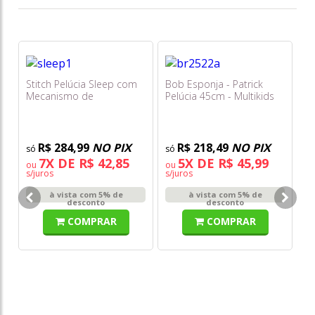
Stitch Pelúcia Sleep com
Bob Esponja - Patrick
Mecanismo de
Pelúcia 45cm - Multikids
Respiração - Multikids
R$ 284,99
NO PIX
R$ 218,49
NO PIX
7X DE R$ 42,85
5X DE R$ 45,99
ou
ou
s/juros
s/juros
Fu
à vista com 5% de
à vista com 5% de
Mo
desconto
desconto
Lo
COMPRAR
COMPRAR
Or
o
s/