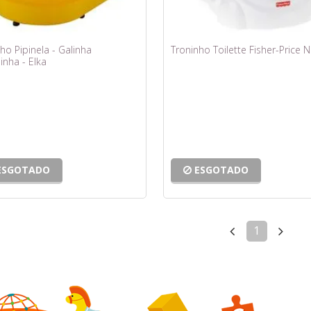
ho Pipinela - Galinha
Troninho Toilette Fisher-Price 
inha - Elka
ESGOTADO
ESGOTADO
1