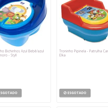
nho Bichinhos Azul Bebê/azul
Troninho Pipinela - Patrulha Ca
noro - Styll
Elka
ESGOTADO
ESGOTADO