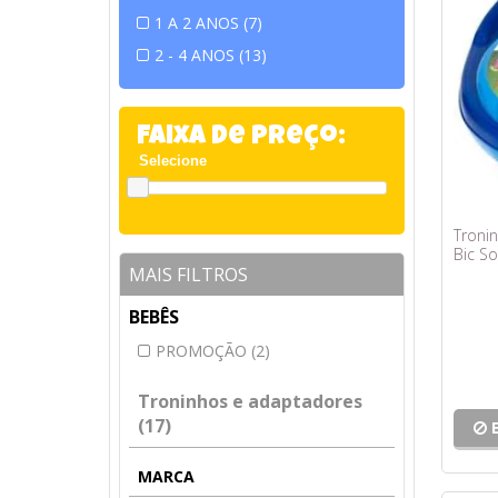
1 A 2 ANOS (7)
2 - 4 ANOS (13)
Faixa de Preço:
Troni
Bic So
MAIS FILTROS
BEBÊS
PROMOÇÃO (2)
Troninhos e adaptadores
(17)
MARCA