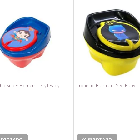
nho Super Homem - Styll Baby
Troninho Batman - Styll Baby
ESGOTADO
ESGOTADO