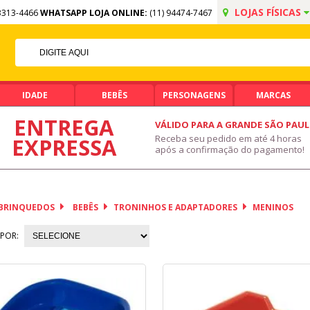
LOJAS FÍSICAS
3313-4466
WHATSAPP LOJA ONLINE:
(11) 94474-7467
5% OFF NO PIX
PIX ACIMA DE R$ 99,90
IDADE
BEBÊS
PERSONAGENS
MARCAS
ENTREGA
VÁLIDO PARA A GRANDE SÃO PAU
Receba seu pedido em até 4 horas
EXPRESSA
após a confirmação do pagamento!
BRINQUEDOS
BEBÊS
TRONINHOS E ADAPTADORES
MENINOS
POR: