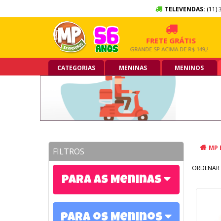
TELEVENDAS:
(11) 
10X SEM JUROS
FRETE GRÁTIS
NO CARTÃO DE CRÉDITO
GRANDE SP ACIMA DE R$ 149,90
CATEGORIAS
MENINAS
MENINOS
MP 
FILTROS
ORDENAR 
Para as Meninas
Para os Meninos