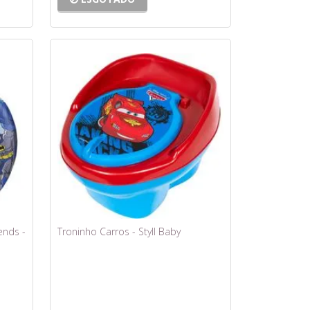
ends -
Troninho Carros - Styll Baby