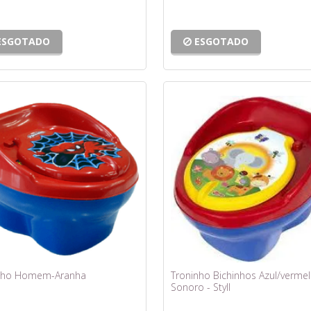
ESGOTADO
ESGOTADO
nho Homem-Aranha
Troninho Bichinhos Azul/verme
Sonoro - Styll