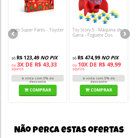
Jogo Super Pares - Toyster
Toy Story 5 - Máquina de
Jo
Garra - Foguete Dos
Ex
Aliens - Toyng
R$ 123,49
NO PIX
R$ 474,99
NO PIX
3X DE R$ 43,33
10X DE R$ 49,99
ou
ou
o
s/juros
s/juros
s/
à vista com 5% de
à vista com 5% de
desconto
desconto
COMPRAR
COMPRAR
Não perca estas ofertas