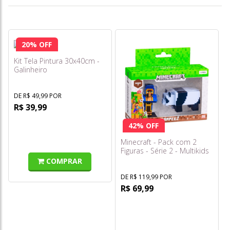
20% OFF
Kit Tela Pintura 30x40cm -
Galinheiro
DE R$ 49,99 POR
R$ 39,99
42% OFF
Minecraft - Pack com 2
Figuras - Série 2 - Multikids
COMPRAR
DE R$ 119,99 POR
R$ 69,99