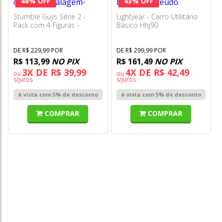
48% OFF
43% OFF
Stumble Guys Série 2 -
Lightyear - Carro Utilitário
Pack com 4 Figuras -
Básico Hhj90
Boxing Roo, Robot Guy,
Yang e Surpresa - Multikids
DE R$ 229,99 POR
DE R$ 299,99 POR
R$ 113,99
NO PIX
R$ 161,49
NO PIX
3X DE R$ 39,99
4X DE R$ 42,49
ou
ou
s/juros
s/juros
à vista com 5% de desconto
à vista com 5% de desconto
COMPRAR
COMPRAR