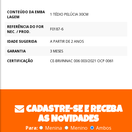
CONTEÚDO DA EMBA
1 TÉDIO PELÚCIA 30CM
LAGEM
REFERÊNCIA DO FOR
F0187-6
NEC. / PROD.
IDADE SUGERIDA
A PARTIR DE 2 ANOS
GARANTIA
3 MESES
CERTIFICAÇÃO
CE-BRI/INNAC 006 003/2021 OCP 0061
CADASTRE-SE E RECEBA
AS NOVIDADES
Para:
Menina
Menino
Ambos