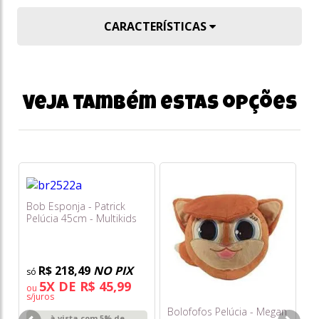
CARACTERÍSTICAS
Veja também estas opções
Bob Esponja - Patrick
Pelúcia 45cm - Multikids
R$ 218,49
NO PIX
5X DE R$ 45,99
ou
s/juros
Bolofofos Pelúcia - Megan
Fu
à vista com 5% de