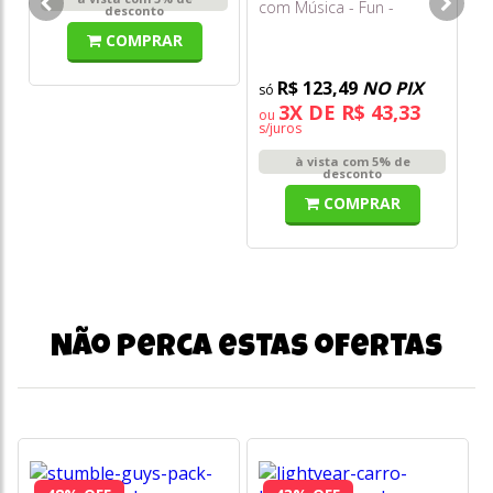
com Música - Fun -
Mo
desconto
F0216-0
Co
COMPRAR
R$ 123,49
NO PIX
3X DE R$ 43,33
ou
o
s/juros
s/
à vista com 5% de
desconto
COMPRAR
Não perca estas ofertas