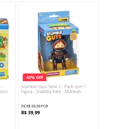
43% OFF
 -
Stumble Guys Série 2 - Pack com 1
sbro
Figura - Stabbby Kate - Multikids
DE R$ 69,99 POR
R$ 39,99