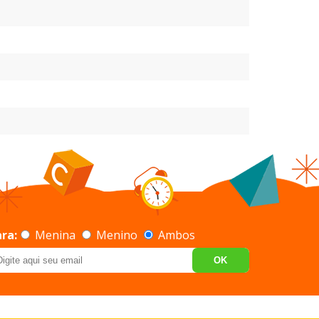
ra:
Menina
Menino
Ambos
OK