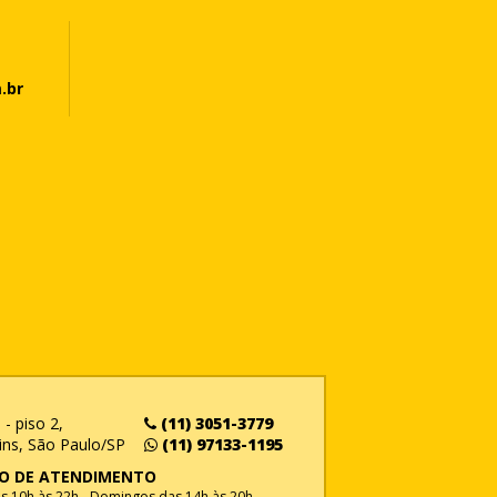
.br
- piso 2,
(11) 3051-3779
ins, São Paulo/SP
(11) 97133-1195
O DE ATENDIMENTO
 10h às 22h - Domingos das 14h às 20h