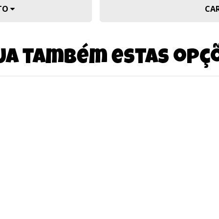
UTO
CA
ja também estas opç