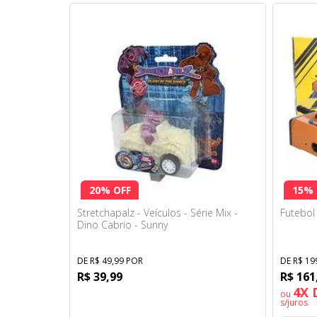
20% OFF
15% 
Stretchapalz - Veículos - Série Mix -
Futebol
Dino Cabrio - Sunny
DE R$ 49,99 POR
DE R$ 19
R$ 39,99
R$ 161
4X 
ou
s/juros