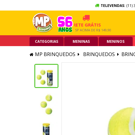
TELEVENDAS:
(11) 
X SEM JUROS
FRETE GRÁTIS
5% 
ARTÃO DE CRÉDITO
GRANDE SP ACIMA DE R$ 149,90
PIX A
CATEGORIAS
MENINAS
MENINOS
MP BRINQUEDOS
BRINQUEDOS
BRIN