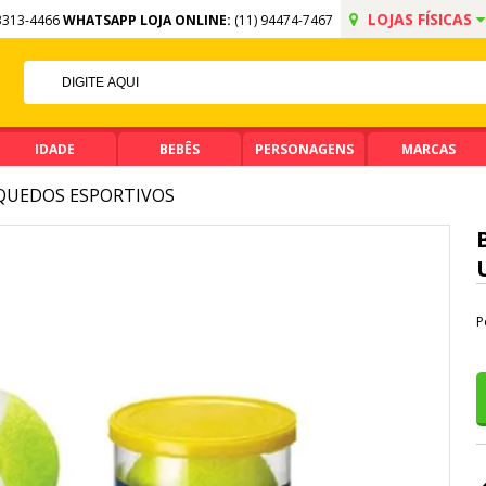
LOJAS FÍSICAS
3313-4466
WHATSAPP LOJA ONLINE:
(11) 94474-7467
OFF NO PIX
CIMA DE R$ 99,90
IDADE
BEBÊS
PERSONAGENS
MARCAS
QUEDOS ESPORTIVOS
P