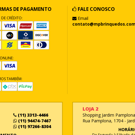
RMAS DE PAGAMENTO
FALE CONOSCO
 DE CRÉDITO:
Email
contato@mpbrinquedos.com
ONLINE:
MOS TAMBÉM:
LOJA 2
(11) 3313-4466
Shopping Jardim Pamplona 
(11) 94474-7467
Rua Pamplona, 1704 - Jard
(11) 97266-8304
HORÁRI
De Segunda à Sábado das