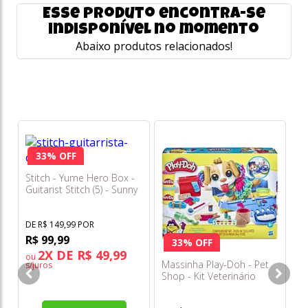
Esse produto encontra-se
indisponível no momento
Abaixo produtos relacionados!
33% OFF
Stitch - Yume Hero Box -
Guitarist Stitch (5) - Sunny
DE R$ 149,99 POR
R$ 99,99
33% OFF
2X DE R$ 49,99
ou
Massinha Play-Doh - Pet
Ca
s/juros
Shop - Kit Veterinário
Pe
F3639 - Hasbro
S