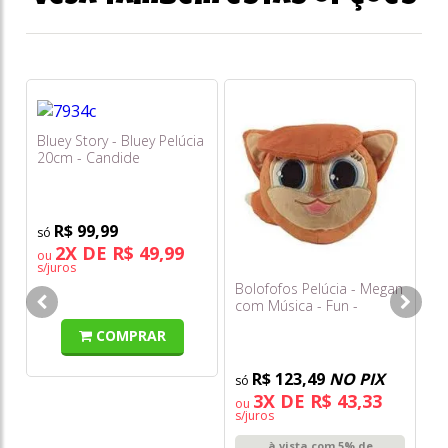
Bluey Story - Bluey Pelúcia
Ca
20cm - Candide
Pe
Bo
R$ 99,99
2X DE R$ 49,99
ou
o
s/juros
s/
Bolofofos Pelúcia - Megan
com Música - Fun -
F0216-0
COMPRAR
R$ 123,49
NO PIX
3X DE R$ 43,33
ou
s/juros
à vista com 5% de