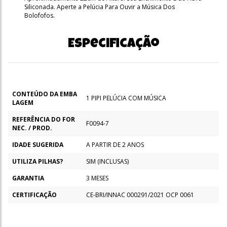
Siliconada. Aperte a Pelúcia Para Ouvir a Música Dos
Bolofofos.
Especificação
CONTEÚDO DA EMBA
1 PIPI PELÚCIA COM MÚSICA
LAGEM
REFERÊNCIA DO FOR
F0094-7
NEC. / PROD.
IDADE SUGERIDA
A PARTIR DE 2 ANOS
UTILIZA PILHAS?
SIM (INCLUSAS)
GARANTIA
3 MESES
CERTIFICAÇÃO
CE-BRI/INNAC 000291/2021 OCP 0061