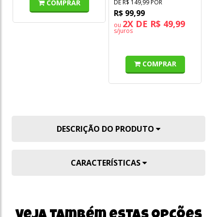
COMPRAR
DE R$ 149,99 POR
DE
R$ 99,99
R
2X DE R$ 49,99
ou
s/juros
COMPRAR
DESCRIÇÃO DO PRODUTO
CARACTERÍSTICAS
Veja também estas opções