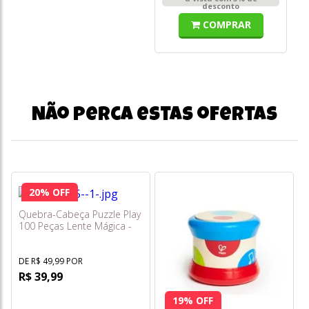
desconto
COMPRAR
Não perca estas ofertas
20% OFF
Quebra-Cabeça Puzzle Play
100 Peças Lente Mágica -
One Piece - Elka
DE R$ 49,99 POR
R$ 39,99
19% OFF