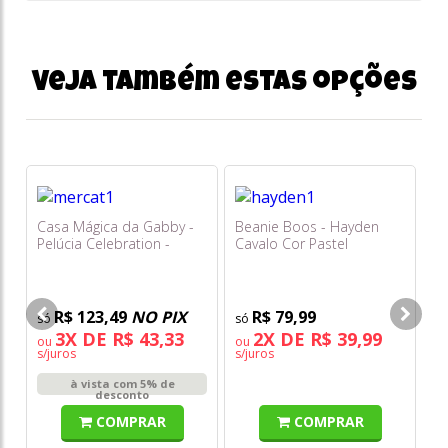
Veja também estas opções
Casa Mágica da Gabby -
Beanie Boos - Hayden
Fu
Pelúcia Celebration -
Cavalo Cor Pastel
Mo
Mercat - Sunny
Si
R$ 123,49
NO PIX
R$ 79,99
3X DE R$ 43,33
2X DE R$ 39,99
ou
ou
o
s/juros
s/juros
s/
à vista com 5% de
desconto
COMPRAR
COMPRAR