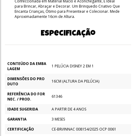
Confeccionada em Material Macio e Aconchegante, É Ideal
para Brincar, Abraçar e Decorar. Um Brinquedo Criativo Que
Encanta Crianças, Ótimo para Presentear e Colecionar. Mede
Aproximadamente 16cm de Altura.
Especificação
CONTEÚDO DA EMBA
1 PELÚCIA DISNEY 2 EM 1
LAGEM
DIMENSÕES DO PRO
16CM (ALTURA DA PELÚCIA)
DUTO
REFERÊNCIA DO FOR
61346
NEC. / PROD.
IDADE SUGERIDA
A PARTIR DE 4 ANOS
GARANTIA
3 MESES
CERTIFICAÇÃO
CE-BRI/INNAC 008154/2025 OCP 0061