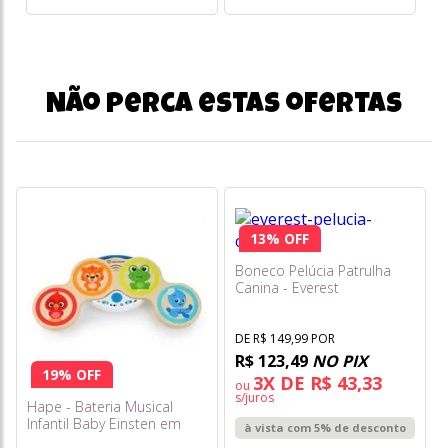
Não perca estas ofertas
13% OFF
Boneco Pelúcia Patrulha
Canina - Everest
DE R$ 149,99 POR
R$ 123,49
NO PIX
19% OFF
3X DE R$ 43,33
ou
s/juros
Hape - Bateria Musical
Infantil Baby Einsten em
à vista com 5% de desconto
Madeira Xalingo