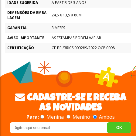
IDADE SUGERIDA
A PARTIR DE 3 ANOS
DIMENSÕES DA EMBA
24,5 X 13,5 X 8CM
LAGEM
GARANTIA
3 MESES
AVISO IMPORTANTE
AS ESTAMPAS PODEM VARIAR
CERTIFICAÇÃO
CE-BRI/BRICS 009289/2022 OCP 0098
CADASTRE-SE E RECEBA
AS NOVIDADES
Para:
Menina
Menino
Ambos
OK