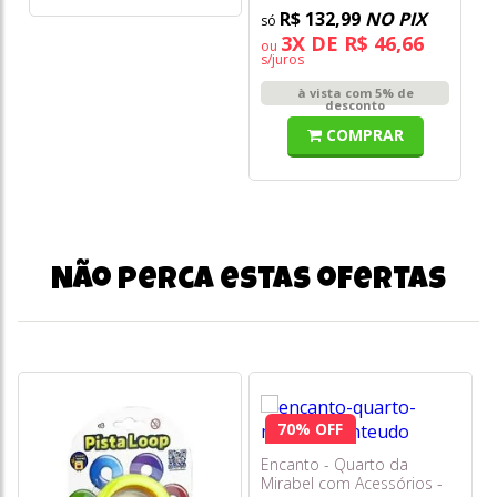
R$ 132,99
NO PIX
3X DE R$ 46,66
ou
s/juros
à vista com 5% de
desconto
COMPRAR
Não perca estas ofertas
70% OFF
Encanto - Quarto da
Mirabel com Acessórios -