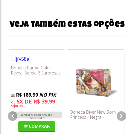
Veja também estas opções
Boneca Barbie Color
Bo
Reveal Sereia 6 Surpresas
Kp
Jfv58
Di
R$ 189,99
NO PIX
5X DE R$ 39,99
ou
o
s/juros
s/
Boneca Diver New Born
à vista com 5% de
Princess - Negra -
desconto
Divertoys
COMPRAR