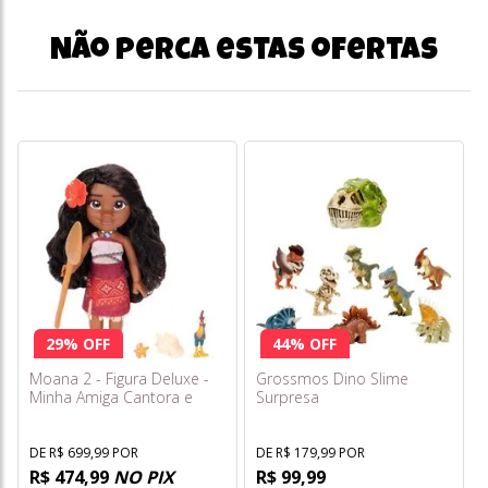
Não perca estas ofertas
29% OFF
44% OFF
Moana 2 - Figura Deluxe -
Grossmos Dino Slime
Minha Amiga Cantora e
Surpresa
Heihei - Sunny
DE R$ 699,99 POR
DE R$ 179,99 POR
R$ 474,99
NO PIX
R$ 99,99