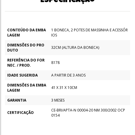
Especificação
CONTEÚDO DA EMBA
1 BONECA, 2 POTES DE MASSINHA E ACESSÓR
LAGEM
IOS
DIMENSÕES DO PRO
32CM (ALTURA DA BONECA)
DUTO
REFERÊNCIA DO FOR
8178
NEC. / PROD.
IDADE SUGERIDA
A PARTIR DE 3 ANOS
DIMENSÕES DA EMBA
41 X 31 X 10CM
LAGEM
GARANTIA
3 MESES
CE-BRI/APTA-N 00004-20 NM 300/2002 OCP
CERTIFICAÇÃO
0154