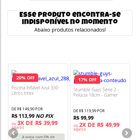
Esse produto encontra-se
indisponível no momento
Abaixo produtos relacionados!
20% OFF
17% OFF
Piscina Inflável Azul 330
Stumble Guys Série 2 -
Litros Intex
Pelúcia 18cm - Gamer
Ur
Gina - Multikids
M
Es
DE R$ 149,90 POR
DE R$ 119,99 POR
R$ 113,99
NO PIX
R$ 99,99
DE
3X DE R$ 39,99
ou
2X DE R$ 49,99
R
ou
s/juros
s/juros
à vista com 5% de