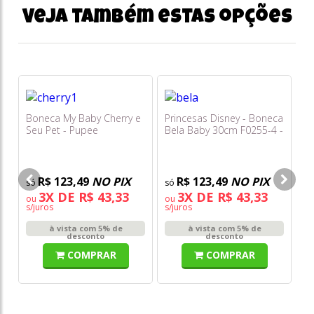
Veja também estas opções
Boneca My Baby Cherry e
Princesas Disney - Boneca
Bo
Seu Pet - Pupee
Bela Baby 30cm F0255-4 -
M
Fun
H
R$ 123,49
NO PIX
R$ 123,49
NO PIX
3X DE R$ 43,33
3X DE R$ 43,33
ou
ou
o
s/juros
s/juros
s/
à vista com 5% de
à vista com 5% de
desconto
desconto
COMPRAR
COMPRAR