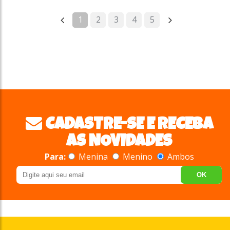
1
2
3
4
5
CADASTRE-SE E RECEBA
AS NOVIDADES
Para:
Menina
Menino
Ambos
OK