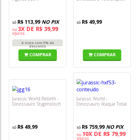
Pyroraptor Jgc09
15cm Jgg18
R$ 113,99
NO PIX
R$ 49,99
3X DE R$ 39,99
ou
s/juros
à vista com 5% de
desconto
COMPRAR
COMPRAR
Jurassic World Rebirth -
Jurassic World -
Dinossauro Stygimoloch
Dinossauro Ataque Total
15cm Jgg16
- Tiranossauro Rex Hxf53
R$ 49,99
R$ 759,99
NO PIX
10X DE R$ 79,99
ou
s/juros