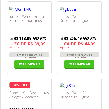
Jurassic World - Figuras
Jurassic World Rebirth -
30cm - Suchomimus
Dinossauro Rugido
Jkt69
Selvagem - Ankylosaurus
Jgb90
R$ 113,99
NO PIX
R$ 256,49
NO PIX
3X DE R$ 39,99
6X DE R$ 44,99
ou
ou
s/juros
s/juros
à vista com 5% de
à vista com 5% de
desconto
desconto
COMPRAR
COMPRAR
20% OFF
Boneco Ken Fashionistas
Jurassic World Rebirth -
- Negro - Macacão
Dinossauro Rugido
Estampado Hyt99
Selvagem -
Nasutoceratops Jgc81