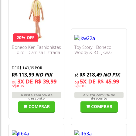
20% OFF
Boneco Ken Fashionistas
Toy Story - Boneco
- Loiro - Camisa Listrada
Woody & R.C. Jkw22
Amarela Jjn66
DE R$ 149,99 POR
R$ 113,99
NO PIX
R$ 218,49
NO PIX
3X DE R$ 39,99
5X DE R$ 45,99
ou
ou
s/juros
s/juros
à vista com 5% de
à vista com 5% de
desconto
desconto
COMPRAR
COMPRAR