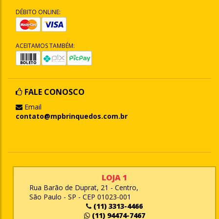
DÉBITO ONLINE:
ACEITAMOS TAMBÉM:
FALE CONOSCO
Email
contato@mpbrinquedos.com.br
LOJA 1
Rua Barão de Duprat, 21 - Centro,
São Paulo - SP - CEP 01023-001
(11) 3313-4466
(11) 94474-7467