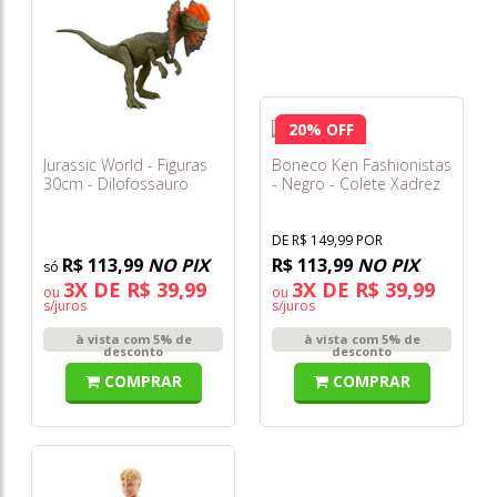
20% OFF
Jurassic World - Figuras
Boneco Ken Fashionistas
30cm - Dilofossauro
- Negro - Colete Xadrez
Jkt70
Jjn67
DE R$ 149,99 POR
R$ 113,99
NO PIX
R$ 113,99
NO PIX
3X DE R$ 39,99
3X DE R$ 39,99
ou
ou
s/juros
s/juros
à vista com 5% de
à vista com 5% de
desconto
desconto
COMPRAR
COMPRAR