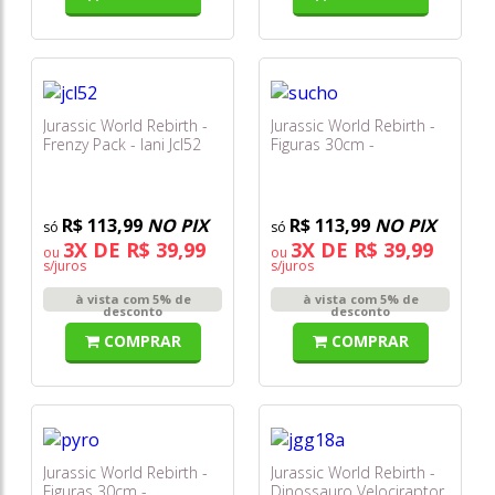
Jurassic World Rebirth -
Jurassic World Rebirth -
Frenzy Pack - Iani Jcl52
Figuras 30cm -
Suchomimus Jgc12
R$ 113,99
NO PIX
R$ 113,99
NO PIX
3X DE R$ 39,99
3X DE R$ 39,99
ou
ou
s/juros
s/juros
à vista com 5% de
à vista com 5% de
desconto
desconto
COMPRAR
COMPRAR
Jurassic World Rebirth -
Jurassic World Rebirth -
Figuras 30cm -
Dinossauro Velociraptor