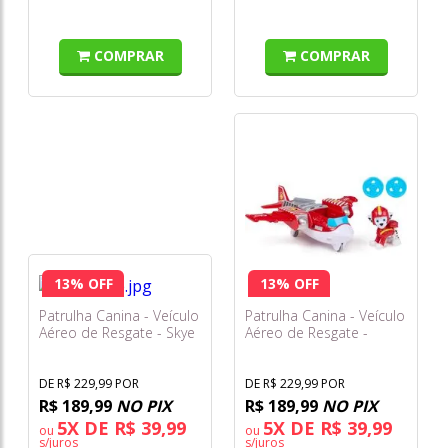
COMPRAR
COMPRAR
13% OFF
13% OFF
Patrulha Canina - Veículo
Patrulha Canina - Veículo
Aéreo de Resgate - Skye
Aéreo de Resgate -
com Avião - Sunny
Marshall com Avião -
Sunny
DE R$ 229,99 POR
DE R$ 229,99 POR
R$ 189,99
NO PIX
R$ 189,99
NO PIX
5X DE R$ 39,99
5X DE R$ 39,99
ou
ou
s/juros
s/juros