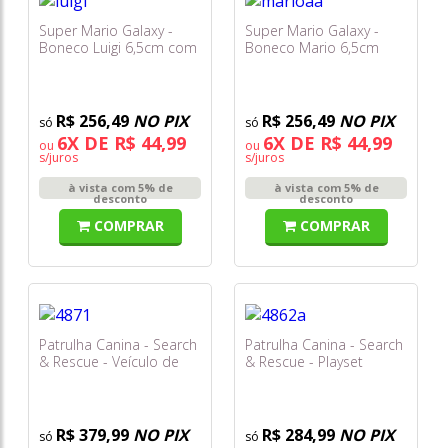
Super Mario Galaxy -
Super Mario Galaxy -
Boneco Luigi 6,5cm com
Boneco Mario 6,5cm
Veículo - Sunny
com Veículo - Sunny
R$ 256,49
NO PIX
R$ 256,49
NO PIX
6X DE R$ 44,99
6X DE R$ 44,99
ou
ou
s/juros
s/juros
à vista com 5% de
à vista com 5% de
desconto
desconto
COMPRAR
COMPRAR
Patrulha Canina - Search
Patrulha Canina - Search
& Rescue - Veículo de
& Rescue - Playset
Resgate do Chase -
Centro de Reparos -
Sunny
Sunny
R$ 379,99
NO PIX
R$ 284,99
NO PIX