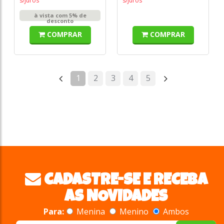
s/juros
s/juros
à vista com 5% de
desconto
COMPRAR
COMPRAR
1
2
3
4
5
CADASTRE-SE E RECEBA
AS NOVIDADES
Para:
Menina
Menino
Ambos