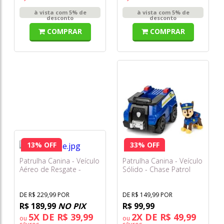
à vista com 5% de
à vista com 5% de
desconto
desconto
COMPRAR
COMPRAR
13% OFF
33% OFF
Patrulha Canina - Veículo
Patrulha Canina - Veículo
Aéreo de Resgate -
Sólido - Chase Patrol
Chase com Helicóptero -
Cruiser - Sunny
Sunny
DE R$ 229,99 POR
DE R$ 149,99 POR
R$ 189,99
NO PIX
R$ 99,99
5X DE R$ 39,99
2X DE R$ 49,99
ou
ou