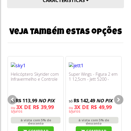
CARACTERÍSTICAS
Veja também estas opções
Helicóptero Skyrider com
Super Wings - Figura 2 em
Ca
Infravermelho e Controle
1 12,5cm - Jett 5200 -
2.
Remoto - Art Brink
Sunny
R$ 113,99
NO PIX
R$ 142,49
NO PIX
3X DE R$ 39,99
3X DE R$ 49,99
ou
ou
s/juros
s/juros
à vista com 5% de
à vista com 5% de
desconto
desconto