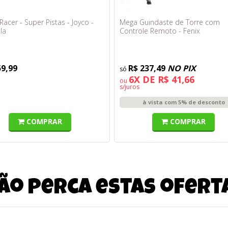
acer - Super Pistas - Joyco -
Mega Guindaste de Torre com
la
Controle Remoto - Fenix
59,99
R$ 237,49
NO PIX
6X DE R$ 41,66
ou
s/juros
à vista com 5% de desconto
COMPRAR
COMPRAR
ão perca estas ofert