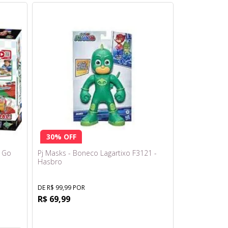
30% OFF
n Go
Pj Masks - Boneco Lagartixo F3121 -
Hasbro
DE R$ 99,99 POR
R$ 69,99