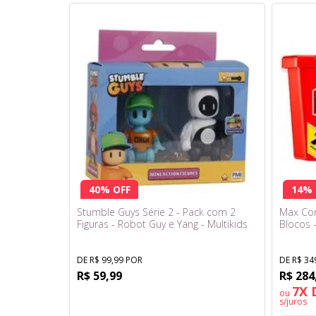
40% OFF
14% 
Stumble Guys Série 2 - Pack com 2
Max Cons
Figuras - Robot Guy e Yang - Multikids
Blocos 
DE R$ 99,99 POR
DE R$ 34
R$ 59,99
R$ 284
7X 
ou
s/juros