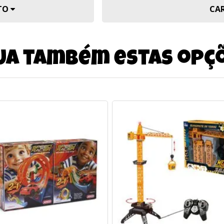
UTO
CA
ja também estas opç