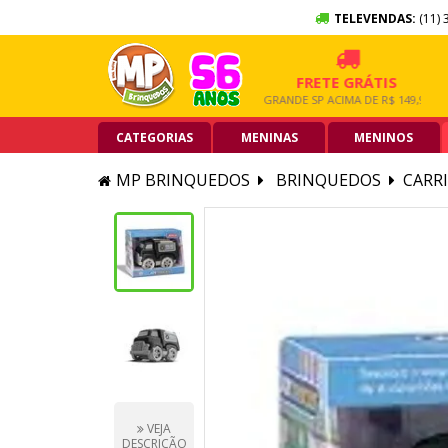
TELEVENDAS:
(11) 
10X SEM JUROS
FRETE GRÁTIS
NO CARTÃO DE CRÉDITO
GRANDE SP ACIMA DE R$ 149,90
CATEGORIAS
MENINAS
MENINOS
MP BRINQUEDOS
BRINQUEDOS
CARRI
VEJA
DESCRIÇÃO