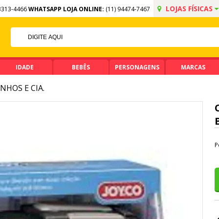
LOJAS FÍSICAS
3313-4466
WHATSAPP LOJA ONLINE:
(11) 94474-7467
5% OFF NO PIX
PIX ACIMA DE R$ 99,90
IDADE
BEBÊS
PERSONAGENS
MARCAS
NHOS E CIA.
P