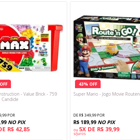
OFF
43% OFF
truction - Value Brick - 759
Super Mario - Jogo Movie Route
- Candide
9,99 POR
DE R$ 349,99 POR
,99
NO PIX
R$ 189,99
NO PIX
DE R$ 42,85
5X DE R$ 39,99
ou
s/juros