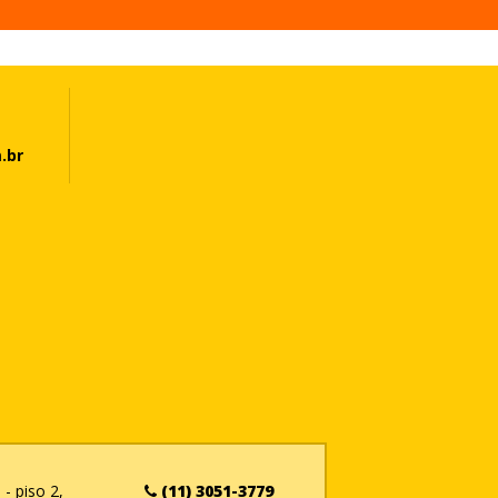
.br
- piso 2,
(11) 3051-3779