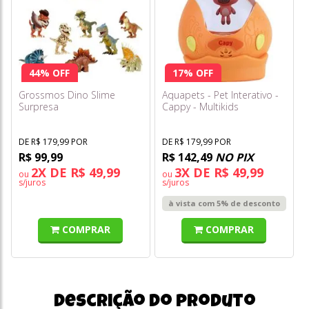
44% OFF
17% OFF
Grossmos Dino Slime
Aquapets - Pet Interativo -
Surpresa
Cappy - Multikids
DE R$ 179,99 POR
DE R$ 179,99 POR
R$ 99,99
R$ 142,49
NO PIX
2X DE R$ 49,99
3X DE R$ 49,99
ou
ou
s/juros
s/juros
à vista com 5% de desconto
COMPRAR
COMPRAR
Descrição do produto