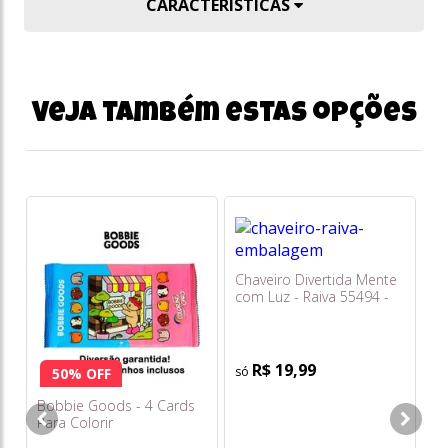
CARACTERÍSTICAS
Veja também estas opções
Chaveiro Divertida Mente
com Luz - Raiva 55494 -
Toyng
R$ 19,99
50% OFF
Bobbie Goods - 4 Cards
Ca
Para Colorir
Ha