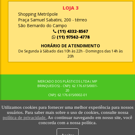
LOJA 3
Shopping Metrópole
Praça Samuel Sabatini, 200 - térreo
São Bernardo do Campo
(11) 4332-8567
(11) 97562-4778
HORÁRIO DE ATENDIMENTO
De Segunda à Sábado das 10h às 22h - Domingos das 14h às
20h
MERCADO DOS PLÁSTICOS LTDA ( MP
BRINQUEDOS) - CNPJ: 62.176.615/0001-
20
CNPJ: 62.176.615/0002-01
Utilizamos cookies para fornecer uma melhor experiência para nossos
© MPBRINQUEDOS. TODOS OS DIREITOS RESERVADOS. MKTNOW
usuários. Para saber mais sobre o uso de cookies, consulte nossa
política de privacidade.
Ao continuar navegando em nosso site, você
concorda com a nossa política.