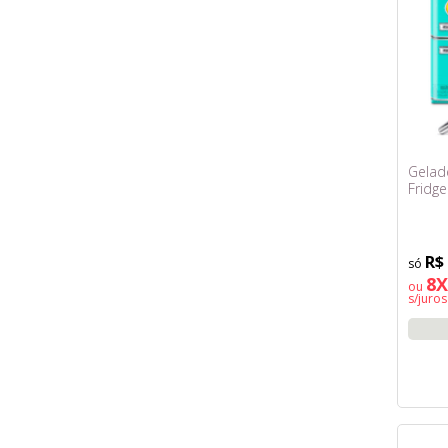
Gelade
Fridge
R$
8X
ou
s/juros