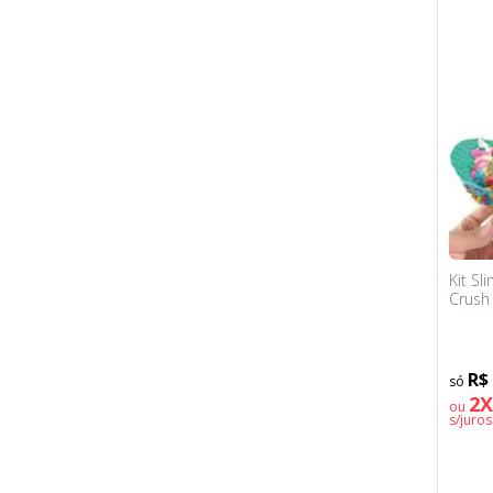
Kit Sl
Crush
R$
2X
ou
s/juros