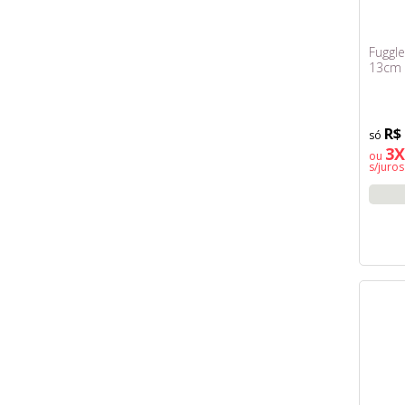
Fuggle
13cm -
R$
3X
ou
s/juros