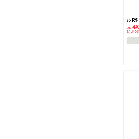
R$
4X
ou
s/juros