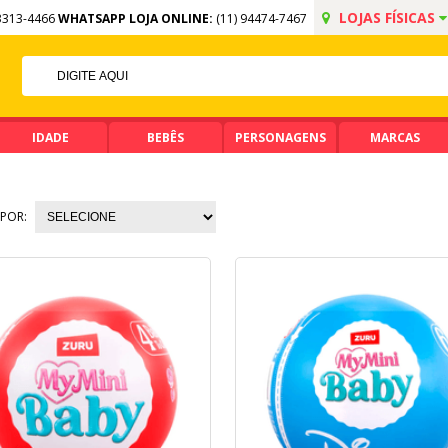
LOJAS FÍSICAS
3313-4466
WHATSAPP LOJA ONLINE:
(11) 94474-7467
5% OFF NO PIX
PIX ACIMA DE R$ 99,90
IDADE
BEBÊS
PERSONAGENS
MARCAS
POR: