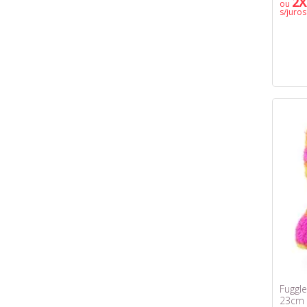
2X
ou
s/juros
Fuggle
23cm 