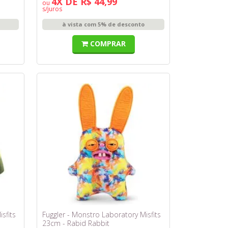
4X DE R$ 44,99
ou
s/juros
à vista com 5% de desconto
COMPRAR
sfits
Fuggler - Monstro Laboratory Misfits
23cm - Rabid Rabbit