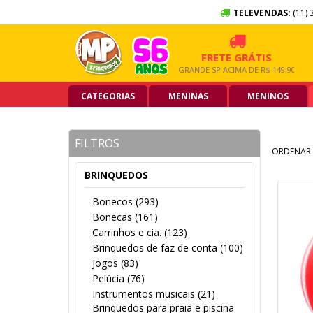
TELEVENDAS:
(11) 
10X SEM JUROS
FRETE GRÁTIS
NO CARTÃO DE CRÉDITO
GRANDE SP ACIMA DE R$ 149,90
CATEGORIAS
MENINAS
MENINOS
FILTROS
ORDENAR 
BRINQUEDOS
Bonecos (293)
Bonecas (161)
Carrinhos e cia. (123)
Brinquedos de faz de conta (100)
Jogos (83)
Pelúcia (76)
Instrumentos musicais (21)
Brinquedos para praia e piscina