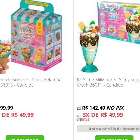
ime de Sorvete - Slimy Gelateria
Kit Slime Milkshake - Slimy Suga
 36013 - Candide
Crush 36011 - Candide
 99,99
R$ 142,49
NO PIX
 DE R$ 49,99
3X DE R$ 49,99
ou
s/juros
à vista com 5% de desconto