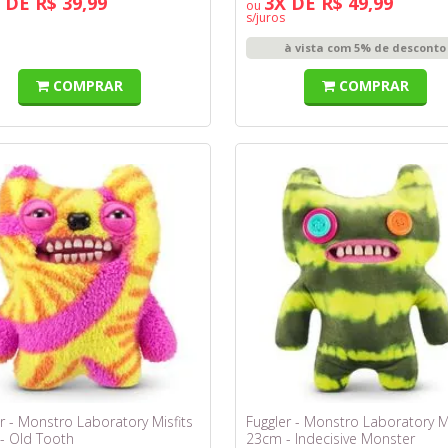
 DE R$ 39,99
3X DE R$ 49,99
ou
s/juros
à vista com 5% de desconto
COMPRAR
COMPRAR
r - Monstro Laboratory Misfits
Fuggler - Monstro Laboratory Mi
- Old Tooth
23cm - Indecisive Monster