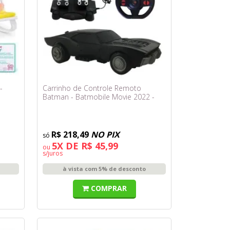
-
Carrinho de Controle Remoto
Batman - Batmobile Movie 2022 -
Candide
R$ 218,49
NO PIX
5X DE R$ 45,99
ou
s/juros
à vista com 5% de desconto
COMPRAR