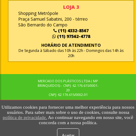
LOJA 3
Shopping Metrópole
Praça Samuel Sabatini, 200 - térreo
São Bernardo do Campo
(11) 4332-8567
(11) 97562-4778
HORÁRIO DE ATENDIMENTO
De Segunda à Sábado das 10h às 22h - Domingos das 14h às
20h
MERCADO DOS PLÁSTICOS LTDA ( MP
BRINQUEDOS) - CNPJ: 62.176.615/0001-
20
CNPJ: 62.176.615/0002-01
Utilizamos cookies para fornecer uma melhor experiência para nossos
© MPBRINQUEDOS. TODOS OS DIREITOS RESERVADOS. MKTNOW
usuários. Para saber mais sobre o uso de cookies, consulte nossa
política de privacidade.
Ao continuar navegando em nosso site, você
concorda com a nossa política.
Aceitar