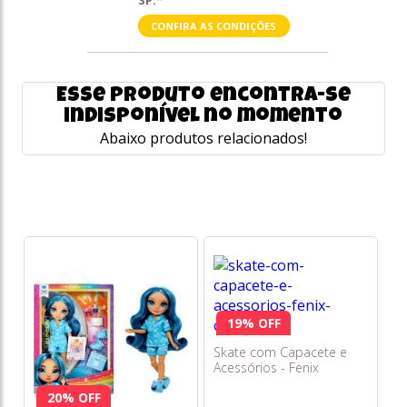
SP.*
CONFIRA AS CONDIÇÕES
Esse produto encontra-se
indisponível no momento
Abaixo produtos relacionados!
T
Ac
19% OFF
Skate com Capacete e
DE
Acessórios - Fenix
R
o
20% OFF