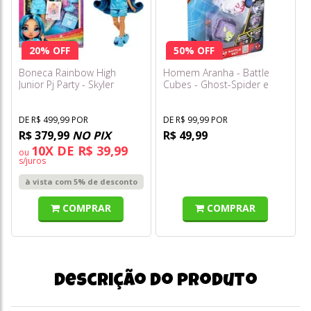
20% OFF
50% OFF
Boneca Rainbow High
Homem Aranha - Battle
Junior Pj Party - Skyler
Cubes - Ghost-Spider e
Bradshaw (azul)
Green Goblin - Estrela
DE R$ 499,99 POR
DE R$ 99,99 POR
R$ 379,99
NO PIX
R$ 49,99
10X DE R$ 39,99
ou
s/juros
à vista com 5% de desconto
COMPRAR
COMPRAR
Descrição do produto