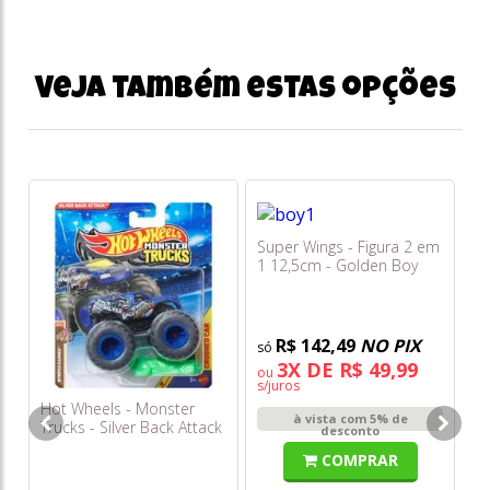
Veja também estas opções
Super Wings - Figura 2 em
Lo
1 12,5cm - Golden Boy
Br
5200 - Sunny
R$ 142,49
NO PIX
3X DE R$ 49,99
ou
o
s/juros
s/
Hot Wheels - Monster
à vista com 5% de
Trucks - Silver Back Attack
desconto
Jhy67
COMPRAR