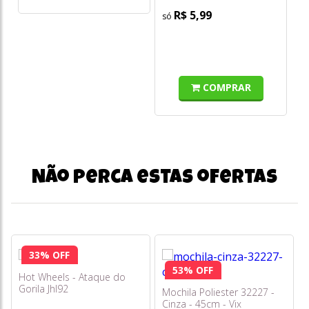
R$ 5,99
COMPRAR
Não perca estas ofertas
33% OFF
53% OFF
Hot Wheels - Ataque do
Gorila Jhl92
Mochila Poliester 32227 -
Cinza - 45cm - Vix