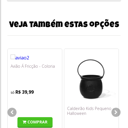
Veja também estas opções
Avião Á Fricção - Coloria
Ac
D
R$ 39,99
Caldeirão Kids Pequeno -
Halloween
COMPRAR