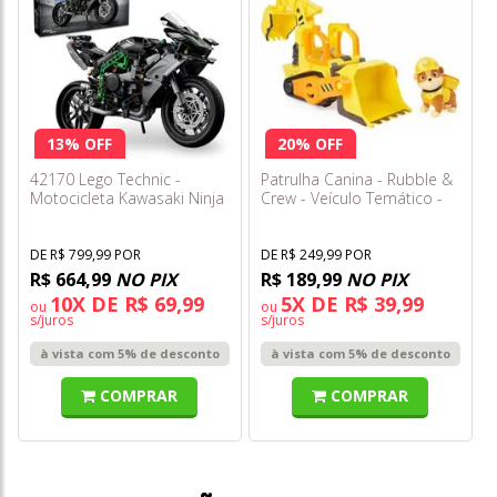
13% OFF
20% OFF
42170 Lego Technic -
Patrulha Canina - Rubble &
Motocicleta Kawasaki Ninja
Crew - Veículo Temático -
H2r
Rubble's Bulldozer - Sunny
DE R$ 799,99 POR
DE R$ 249,99 POR
R$ 664,99
NO PIX
R$ 189,99
NO PIX
10X DE R$ 69,99
5X DE R$ 39,99
ou
ou
s/juros
s/juros
à vista com 5% de desconto
à vista com 5% de desconto
COMPRAR
COMPRAR