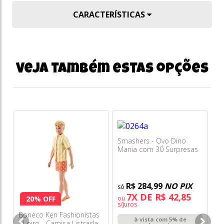
CARACTERÍSTICAS
Veja também estas opções
Smashers - Ovo Dino
Go
Mania com 30 Surpresas
En
F0264-8 - Fun
DE
R$ 284,99
NO PIX
R
7X DE R$ 42,85
ou
o
20% OFF
s/juros
s/
Boneco Ken Fashionistas
à vista com 5% de
- Loiro - Camisa Listrada