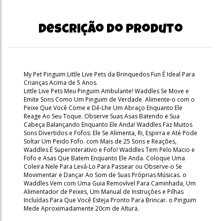
Descrição do produto
My Pet Pinguim Little Live Pets da Brinquedos Fun É Ideal Para
Crianças Acima de 5 Anos.
Little Live Pets Meu Pinguim Ambulante! Waddles Se Move e
Emite Sons Como Um Pinguim de Verdade. Alimente-o com o
Peixe Que Você Come e Dê-Lhe Um Abraço Enquanto Ele
Reage Ao Seu Toque. Observe Suas Asas Batendo e Sua
Cabeça Balançando Enquanto Ele Anda! Waddles Faz Muitos
Sons Divertidos e Fofos: Ele Se Alimenta, Ri, Espirra e Até Pode
Soltar Um Peido Fofo. com Mais de 25 Sons e Reações,
Waddles É Superinterativo e Fofo! Waddles Tem Pelo Macio e
Fofo e Asas Que Batem Enquanto Ele Anda. Coloque Uma
Coleira Nele Para Levá-Lo Para Passear ou Observe-o Se
Movimentar e Dançar Ao Som de Suas Próprias Músicas. o
Waddles Vem com Uma Guia Removível Para Caminhada, Um
Alimentador de Peixes, Um Manual de Instruções e Pilhas
Incluídas Para Que Você Esteja Pronto Para Brincar. o Pinguim
Mede Aproximadamente 20cm de Altura.