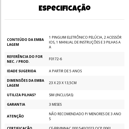
Especificação
1 PINGUIM ELETRÔNICO PELÚCIA, 2 ACESSÓR
CONTEÚDO DA EMBA
IOS, 1 MANUAL DE INSTRUÇÕES E 3 PILHAS A
LAGEM
A
REFERÊNCIA DO FOR
F0172-6
NEC. / PROD.
IDADE SUGERIDA
A PARTIR DE 5 ANOS
DIMENSÕES DA EMBA
23 X 23 X 13,5CM
LAGEM
UTILIZA PILHAS?
SIM (INCLUSAS)
GARANTIA
3 MESES
NÃO RECOMENDADO P/ MENORES DE 3 ANO
ATENÇÃO
S
CERTIFICAÇÃO
CE-BRI/INNAC 000 540/2023 OCP 0061