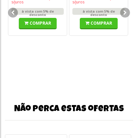
s/juros
s/juros
Bo
à vista com 5% de
à vista com 5% de
co
desconto
desconto
F0
COMPRAR
COMPRAR
o
s/
Não perca estas ofertas