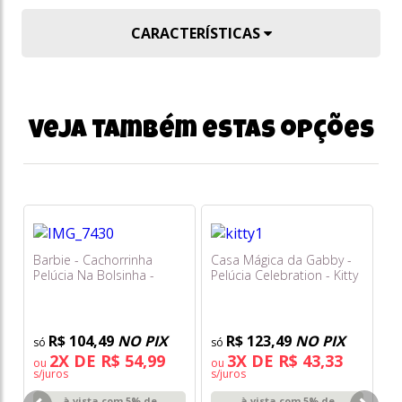
CARACTERÍSTICAS
Veja também estas opções
Barbie - Cachorrinha
Casa Mágica da Gabby -
Pelúcia Na Bolsinha -
Pelúcia Celebration - Kitty
Rosa com Brilho - Fun
Fairy - Sunny
R$ 104,49
NO PIX
R$ 123,49
NO PIX
2X DE R$ 54,99
3X DE R$ 43,33
ou
ou
s/juros
s/juros
Re
à vista com 5% de
à vista com 5% de