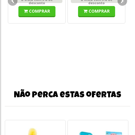
co
desconto
desconto
COMPRAR
COMPRAR
o
s/
Não perca estas ofertas