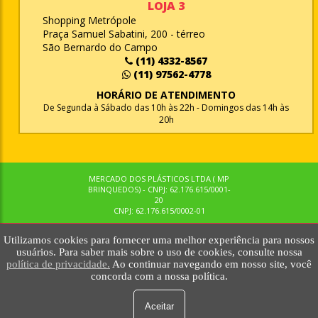
LOJA 3
Shopping Metrópole
Praça Samuel Sabatini, 200 - térreo
São Bernardo do Campo
(11) 4332-8567
(11) 97562-4778
HORÁRIO DE ATENDIMENTO
De Segunda à Sábado das 10h às 22h - Domingos das 14h às
20h
MERCADO DOS PLÁSTICOS LTDA ( MP
BRINQUEDOS) - CNPJ: 62.176.615/0001-
20
CNPJ: 62.176.615/0002-01
Utilizamos cookies para fornecer uma melhor experiência para nossos
© MPBRINQUEDOS. TODOS OS DIREITOS RESERVADOS. MKTNOW
usuários. Para saber mais sobre o uso de cookies, consulte nossa
política de privacidade.
Ao continuar navegando em nosso site, você
concorda com a nossa política.
Aceitar