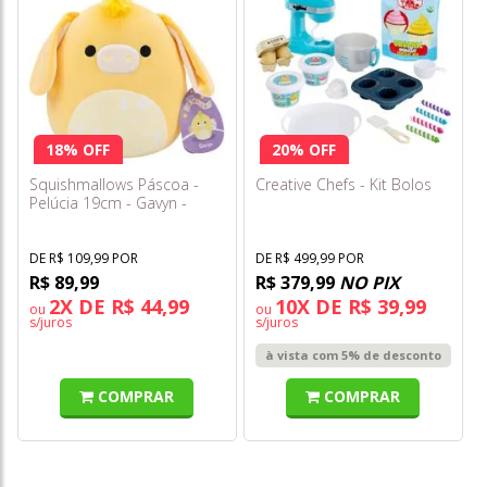
18% OFF
20% OFF
Squishmallows Páscoa -
Creative Chefs - Kit Bolos
Pelúcia 19cm - Gavyn -
Sunny
DE R$ 109,99 POR
DE R$ 499,99 POR
R$ 89,99
R$ 379,99
NO PIX
2X DE R$ 44,99
10X DE R$ 39,99
ou
ou
s/juros
s/juros
à vista com 5% de desconto
COMPRAR
COMPRAR