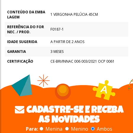
CONTEÚDO DA EMBA
1 VERGONHA PELÚCIA 45CM
LAGEM
REFERÊNCIA DO FOR
F0187-1
NEC. / PROD.
IDADE SUGERIDA
A PARTIR DE 2 ANOS
GARANTIA
3 MESES
CERTIFICAÇÃO
CE-BRI/INNAC 006 003/2021 OCP 0061
CADASTRE-SE E RECEBA
AS NOVIDADES
Para:
Menina
Menino
Ambos