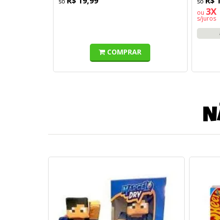
R$ 19,99
R$ 
3X 
ou
s/juros
COMPRAR
N