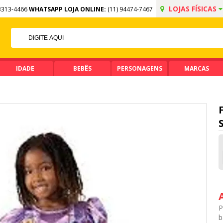
LOJAS FÍSICAS
3313-4466
WHATSAPP LOJA ONLINE:
(11) 94474-7467
F NO PIX
A DE R$ 99,90
IDADE
BEBÊS
PERSONAGENS
MARCAS
P
b