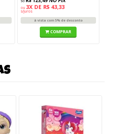
R$ 123,49
NO PIX
3X DE R$ 43,33
ou
s/juros
à vista com 5% de desconto
COMPRAR
as