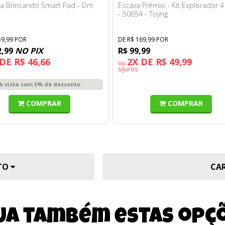
a Brincando Smart Pad - Dm
Escava Prêmio - Kit Explorador 
- 50654 - Toyng
59,99 POR
DE R$ 169,99 POR
2,99
NO PIX
R$ 99,99
DE R$ 46,66
2X DE R$ 49,99
ou
s/juros
à vista com 5% de desconto
COMPRAR
COMPRAR
UTO
CA
ja também estas opç