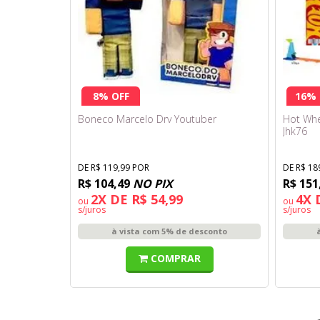
8% OFF
16% 
Boneco Marcelo Drv Youtuber
Hot Whe
Jhk76
DE R$ 119,99 POR
DE R$ 18
R$ 104,49
NO PIX
R$ 151
2X DE R$ 54,99
4X 
ou
ou
s/juros
s/juros
à vista com 5% de desconto
COMPRAR