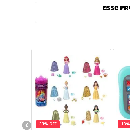
Esse pr
33% OFF
13%