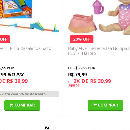
OFF
20% OFF
els - Pista Desafio de Salto
Baby Alive - Boneca Dia No Spa L
F5617- Hasbro
9,99 POR
DE R$ 99,99 POR
,99
NO PIX
R$ 79,99
DE R$ 39,99
2X DE R$ 39,99
ou
s/juros
à vista com 5% de desconto
COMPRAR
COMPRAR