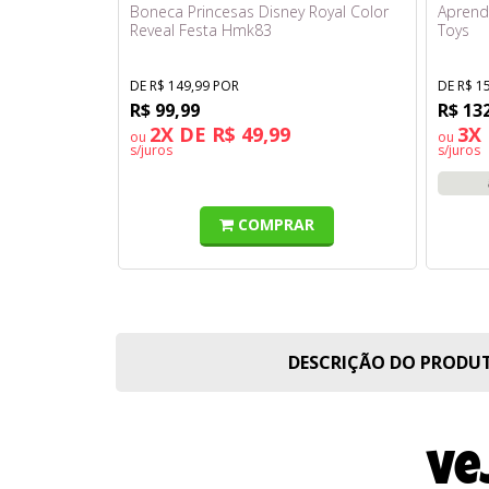
Boneca Princesas Disney Royal Color
Aprend
Reveal Festa Hmk83
Toys
DE R$ 149,99 POR
DE R$ 1
R$ 99,99
R$ 13
2X DE R$ 49,99
3X 
ou
ou
s/juros
s/juros
COMPRAR
DESCRIÇÃO DO PROD
Ve