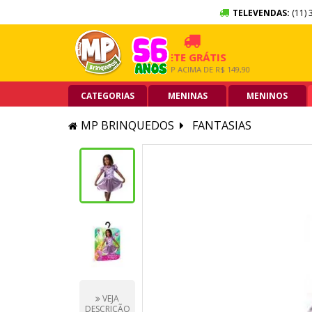
TELEVENDAS:
(11) 
SEM JUROS
FRETE GRÁTIS
5% OF
TÃO DE CRÉDITO
GRANDE SP ACIMA DE R$ 149,90
PIX ACIM
CATEGORIAS
MENINAS
MENINOS
MP BRINQUEDOS
FANTASIAS
VEJA
DESCRIÇÃO