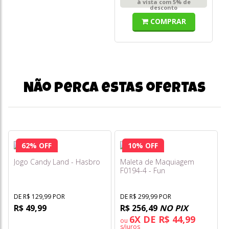
à vista com 5% de
desconto
COMPRAR
Não perca estas ofertas
62% OFF
10% OFF
Jogo Candy Land - Hasbro
Maleta de Maquiagem
F0194-4 - Fun
DE R$ 129,99 POR
DE R$ 299,99 POR
R$ 49,99
R$ 256,49
NO PIX
6X DE R$ 44,99
ou
s/juros