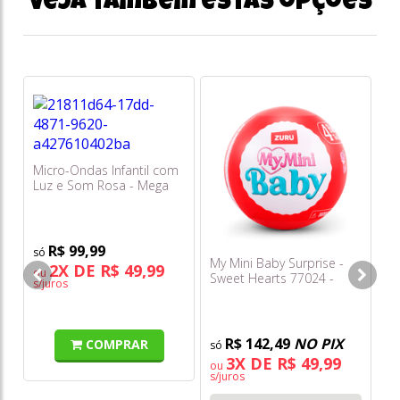
Veja também estas opções
Ba
Bo
Micro-Ondas Infantil com
Luz e Som Rosa - Mega
Toys
R$ 99,99
My Mini Baby Surprise -
2X DE R$ 49,99
ou
Sweet Hearts 77024 -
s/juros
Candide
R$ 142,49
NO PIX
COMPRAR
3X DE R$ 49,99
ou
s/juros