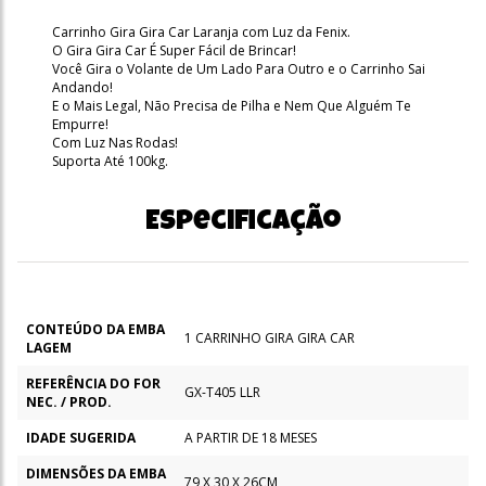
Carrinho Gira Gira Car Laranja com Luz da Fenix.
O Gira Gira Car É Super Fácil de Brincar!
Você Gira o Volante de Um Lado Para Outro e o Carrinho Sai
Andando!
E o Mais Legal, Não Precisa de Pilha e Nem Que Alguém Te
Empurre!
Com Luz Nas Rodas!
Suporta Até 100kg.
Especificação
CONTEÚDO DA EMBA
1 CARRINHO GIRA GIRA CAR
LAGEM
REFERÊNCIA DO FOR
GX-T405 LLR
NEC. / PROD.
IDADE SUGERIDA
A PARTIR DE 18 MESES
DIMENSÕES DA EMBA
79 X 30 X 26CM