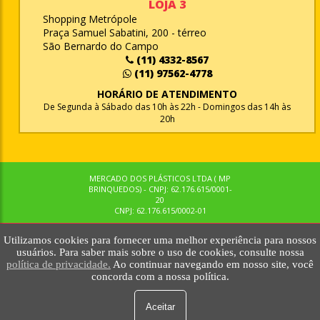
LOJA 3
Shopping Metrópole
Praça Samuel Sabatini, 200 - térreo
São Bernardo do Campo
(11) 4332-8567
(11) 97562-4778
HORÁRIO DE ATENDIMENTO
De Segunda à Sábado das 10h às 22h - Domingos das 14h às
20h
MERCADO DOS PLÁSTICOS LTDA ( MP
BRINQUEDOS) - CNPJ: 62.176.615/0001-
20
CNPJ: 62.176.615/0002-01
Utilizamos cookies para fornecer uma melhor experiência para nossos
© MPBRINQUEDOS. TODOS OS DIREITOS RESERVADOS. MKTNOW
usuários. Para saber mais sobre o uso de cookies, consulte nossa
política de privacidade.
Ao continuar navegando em nosso site, você
concorda com a nossa política.
Aceitar