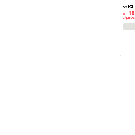
R$
10
ou
s/juros