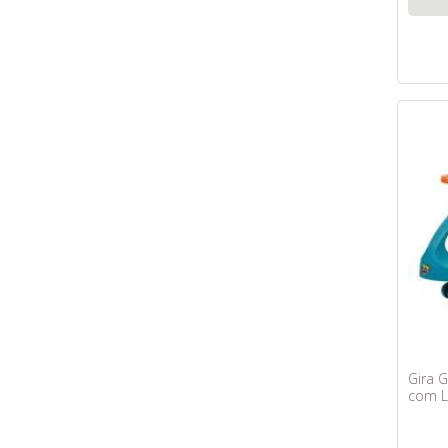
Gira 
com L