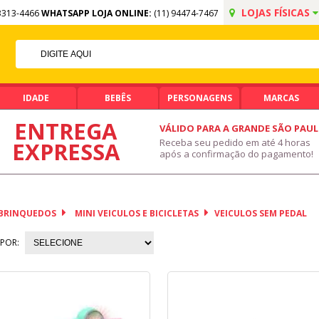
LOJAS FÍSICAS
3313-4466
WHATSAPP LOJA ONLINE:
(11) 94474-7467
5% OFF NO PIX
PIX ACIMA DE R$ 99,90
IDADE
BEBÊS
PERSONAGENS
MARCAS
ENTREGA
VÁLIDO PARA A GRANDE SÃO PAU
Receba seu pedido em até 4 horas
EXPRESSA
após a confirmação do pagamento!
BRINQUEDOS
MINI VEICULOS E BICICLETAS
VEICULOS SEM PEDAL
POR: