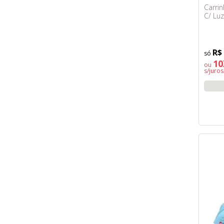
Carri
C/ Luz
R$
10
ou
s/juros