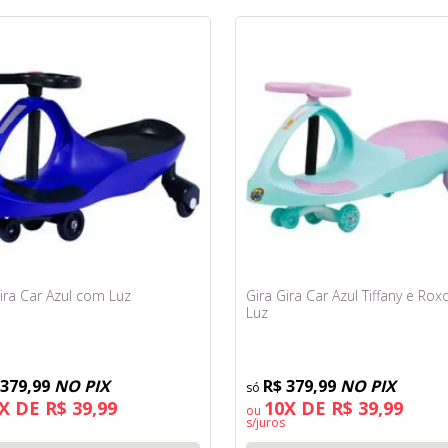
ira Car Azul com Luz
Gira Gira Car Azul Tiffany e Ro
Luz
 379,99
NO PIX
R$ 379,99
NO PIX
X DE R$ 39,99
10X DE R$ 39,99
ou
s/juros