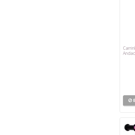
Carri
Andad