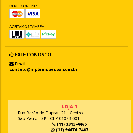
DÉBITO ONLINE:
ACEITAMOS TAMBÉM:
FALE CONOSCO
Email
contato@mpbrinquedos.com.br
LOJA 1
Rua Barão de Duprat, 21 - Centro,
São Paulo - SP - CEP 01023-001
(11) 3313-4466
(11) 94474-7467