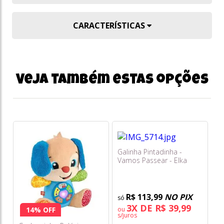
CARACTERÍSTICAS
Veja também estas opções
Galinha Pintadinha -
Vamos Passear - Elka
Pi
Xi
R$ 113,99
NO PIX
3X DE R$ 39,99
ou
14% OFF
s/juros
o