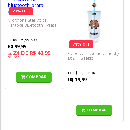
23% OFF
Microfone Star Voice
Karaokê Bluetooth - Prata -
Zoop Toys
DE R$ 129,99 POR
71% OFF
R$ 99,99
2X DE R$ 49,99
Copo com Canudo Shooky
ou
s/juros
Bt21 - Beekid
DE R$ 69,99 POR
COMPRAR
R$ 19,99
COMPRAR