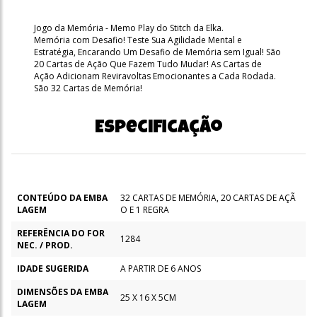
Jogo da Memória - Memo Play do Stitch da Elka.
Memória com Desafio! Teste Sua Agilidade Mental e
Estratégia, Encarando Um Desafio de Memória sem Igual! São
20 Cartas de Ação Que Fazem Tudo Mudar! As Cartas de
Ação Adicionam Reviravoltas Emocionantes a Cada Rodada.
São 32 Cartas de Memória!
Especificação
CONTEÚDO DA EMBA
32 CARTAS DE MEMÓRIA, 20 CARTAS DE AÇÃ
LAGEM
O E 1 REGRA
REFERÊNCIA DO FOR
1284
NEC. / PROD.
IDADE SUGERIDA
A PARTIR DE 6 ANOS
DIMENSÕES DA EMBA
25 X 16 X 5CM
LAGEM