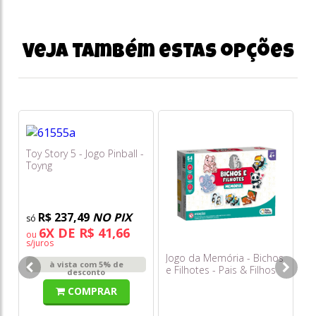
Veja também estas opções
Toy Story 5 - Jogo Pinball -
Toyng
R$ 237,49
NO PIX
6X DE R$ 41,66
ou
s/juros
Jogo da Memória - Bichos
Po
à vista com 5% de
e Filhotes - Pais & Filhos
Ev
desconto
Ab
COMPRAR
Qu