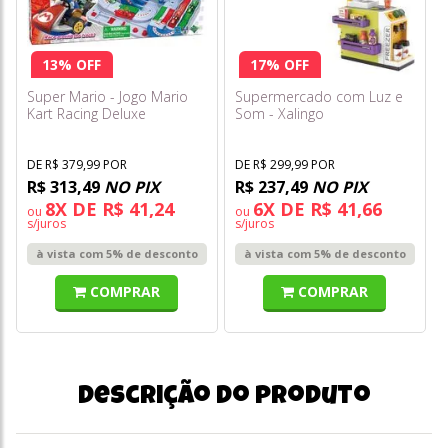
13% OFF
17% OFF
Super Mario - Jogo Mario
Supermercado com Luz e
Kart Racing Deluxe
Som - Xalingo
DE R$ 379,99 POR
DE R$ 299,99 POR
R$ 313,49
NO PIX
R$ 237,49
NO PIX
8X DE R$ 41,24
6X DE R$ 41,66
ou
ou
s/juros
s/juros
à vista com 5% de desconto
à vista com 5% de desconto
COMPRAR
COMPRAR
Descrição do produto