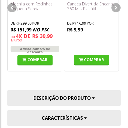
Mochila com Rodinhas
Caneca Divertida Encanto
Cr
Pequena Sereia
360 Ml - Plasútil
3855cm22 - Diplomata
DE R$ 299,00 POR
DE R$ 16,99 POR
DE
R$ 151,99
NO PIX
R$ 9,99
R
4X DE R$ 39,99
ou
o
s/juros
s/
à vista com 5% de
desconto
COMPRAR
COMPRAR
DESCRIÇÃO DO PRODUTO
CARACTERÍSTICAS