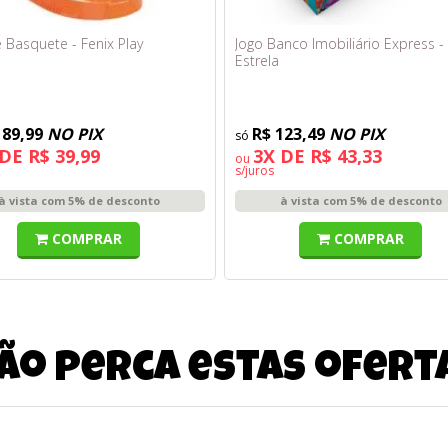
 Basquete - Fenix Play
Jogo Banco Imobiliário Express -
Estrela
189,99
NO PIX
R$ 123,49
NO PIX
DE R$ 39,99
3X DE R$ 43,33
ou
s/juros
à vista com 5% de desconto
à vista com 5% de desconto
COMPRAR
COMPRAR
ão perca estas ofert