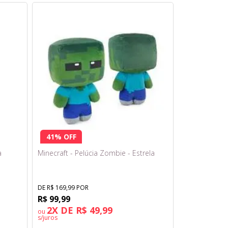
41% OFF
a
Minecraft - Pelúcia Zombie - Estrela
DE R$ 169,99 POR
R$ 99,99
2X DE R$ 49,99
ou
s/juros