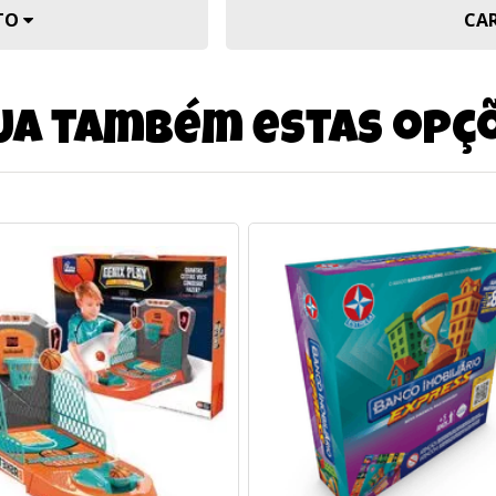
UTO
CA
ja também estas opç