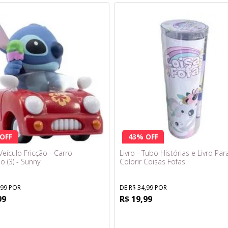
OFF
43% OFF
 Veículo Fricção - Carro
Livro - Tubo Histórias e Livro Par
o (3) - Sunny
Colorir Coisas Fofas
,99 POR
DE R$ 34,99 POR
99
R$ 19,99