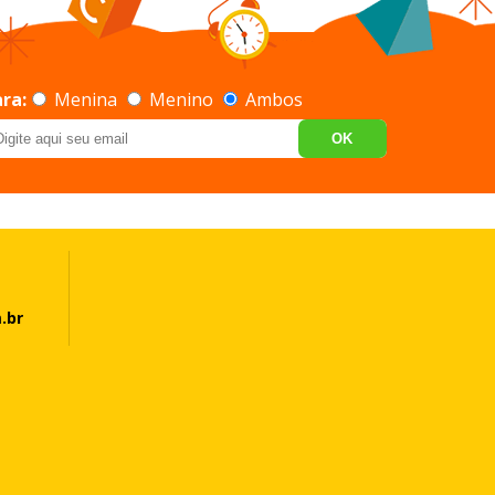
ra:
Menina
Menino
Ambos
OK
.br