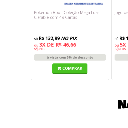
Pokemon Box - Coleção Mega Luar -
Jogo de
Clefable com 49 Cartas
R$ 132,99
NO PIX
R$ 
3X DE R$ 46,66
5X 
ou
ou
s/juros
s/juros
à vista com 5% de desconto
COMPRAR
N