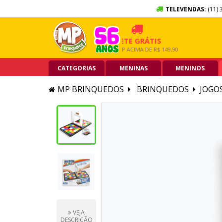
TELEVENDAS:
(11) 
 SEM JUROS
FRETE GRÁTIS
5% O
TÃO DE CRÉDITO
GRANDE SP ACIMA DE R$ 149,90
PIX ACI
CATEGORIAS
MENINAS
MENINOS
MP BRINQUEDOS
BRINQUEDOS
JOGO
VEJA
DESCRIÇÃO