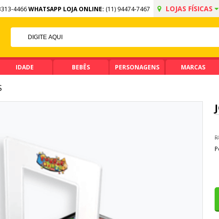
LOJAS FÍSICAS
3313-4466
WHATSAPP LOJA ONLINE:
(11) 94474-7467
FF NO PIX
MA DE R$ 99,90
IDADE
BEBÊS
PERSONAGENS
MARCAS
S
R
P