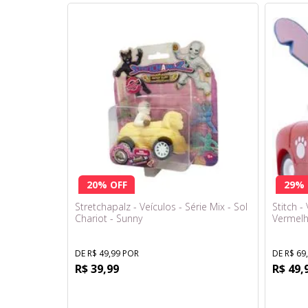
20% OFF
29% 
Stretchapalz - Veículos - Série Mix - Sol
Stitch -
Chariot - Sunny
Vermelh
DE R$ 49,99 POR
DE R$ 69
R$ 39,99
R$ 49,