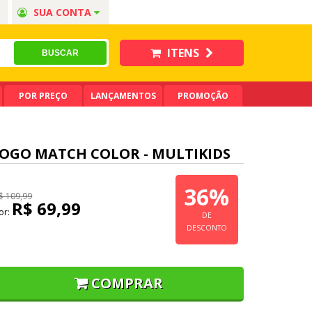
SUA CONTA
ITENS
POR PREÇO
LANÇAMENTOS
PROMOÇÃO
JOGO MATCH COLOR - MULTIKIDS
36%
$ 109,99
R$ 69,99
or:
DE
DESCONTO
COMPRAR