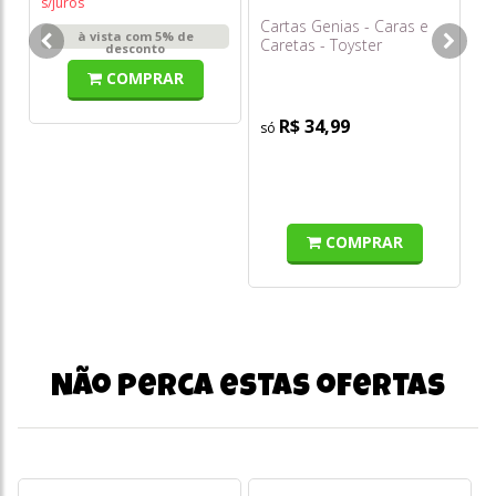
s/juros
Cartas Genias - Caras e
Jo
à vista com 5% de
Caretas - Toyster
St
desconto
COMPRAR
R$ 34,99
o
s/
COMPRAR
Não perca estas ofertas