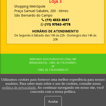
LOJA 3
Shopping Metrópole
Praça Samuel Sabatini, 200 - térreo
São Bernardo do Campo
(11) 4332-8567
(11) 97562-4778
HORÁRIO DE ATENDIMENTO
De Segunda à Sábado das 10h às 22h - Domingos das 14h às
20h
MERCADO DOS PLÁSTICOS LTDA ( MP
BRINQUEDOS) - CNPJ: 62.176.615/0001-
20
CNPJ: 62.176.615/0002-01
Utilizamos cookies para fornecer uma melhor experiência para nossos
© MPBRINQUEDOS. TODOS OS DIREITOS RESERVADOS. MKTNOW
usuários. Para saber mais sobre o uso de cookies, consulte nossa
política de privacidade.
Ao continuar navegando em nosso site, você
concorda com a nossa política.
Aceitar