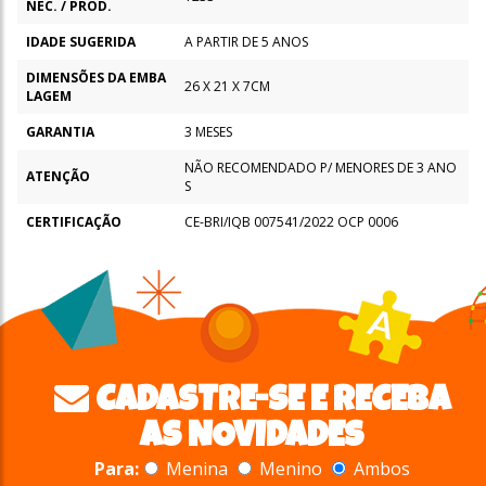
NEC. / PROD.
IDADE SUGERIDA
A PARTIR DE 5 ANOS
DIMENSÕES DA EMBA
26 X 21 X 7CM
LAGEM
GARANTIA
3 MESES
NÃO RECOMENDADO P/ MENORES DE 3 ANO
ATENÇÃO
S
CERTIFICAÇÃO
CE-BRI/IQB 007541/2022 OCP 0006
CADASTRE-SE E RECEBA
AS NOVIDADES
Para:
Menina
Menino
Ambos