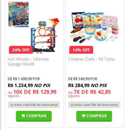
24% OFF
14% OFF
Hot Wheels - Ultimate
Creative Chefs - Kit Torta
Garage Hkx48
DE R$ 1.699,99 POR
DE R$ 349,99 POR
R$ 1.234,99
NO PIX
R$ 284,99
NO PIX
10X DE R$ 129,99
7X DE R$ 42,85
ou
ou
s/juros
s/juros
à vista com 5% de desconto
à vista com 5% de desconto
COMPRAR
COMPRAR